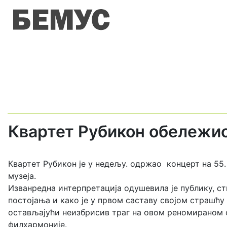
Квартет Рубикон обележио
Квартет Рубикон је у недељу. одржао концерт на 55.
музеја.
Изванредна интерпретација одушевила је публику, с
постојања и како је у првом саставу својом страшћу 
остављајући неизбрисив траг на овом реномираном ф
филхармоније.