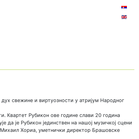
Изаберит
и дух свежине и виртуозности у атријум Народног
и. Квартет Рубикон ове године слави 20 година
је да је Рубикон јединствен на нашој музичкој сцени
е, Михаил Хориа, уметнички директор Брашовске