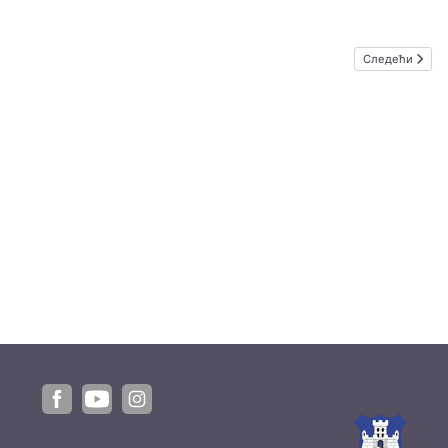
Следећи члана
Следећи