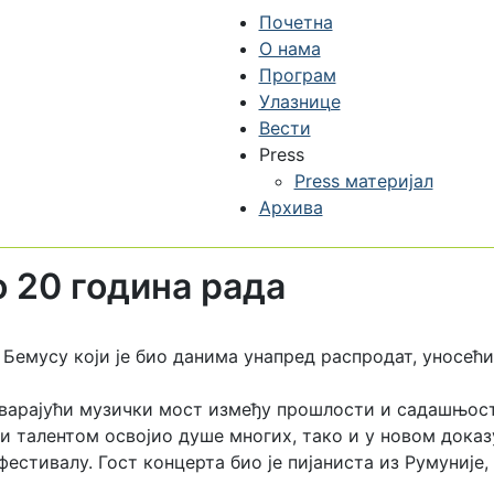
Почетна
О нама
Програм
Улазнице
Вести
Press
Press материјал
Архива
 20 година рада
 Бемусу који је био данима унапред распродат, уносећ
тварајући музички мост између прошлости и садашњост
и талентом освојио душе многих, тако и у новом доказу
естивалу. Гост концерта био је пијаниста из Румуниј