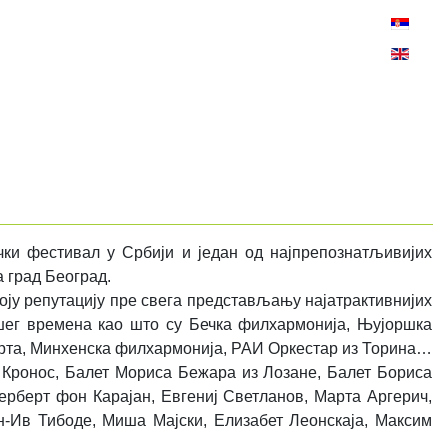
Изаберите
ички фестивал у Србији и један од најпрепознатљивијих
а град Београд.
ју репутацију пре свега представљању најатрактивнијих
ашег времена као што су Бечка филхармонија, Њујоршка
рта, Минхенска филхармонија, РАИ Оркестар из Торина…
 Кронос, Балет Мориса Бежара из Лозане, Балет Бориса
Херберт фон Карајан, Евгениј Светланов, Марта Аргерич,
н-Ив Тибоде, Миша Мајски, Елизабет Леонскаја, Максим