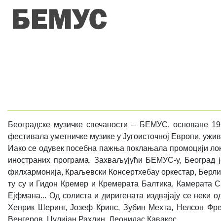
Београдске музичке свечаности – БЕМУС, основане 1969
фестивала уметничке музике у Југоисточној Европи, ужив
Иако се одувек посебна пажња поклањала промоцији лок
иностраних програма. Захваљујући БЕМУС-у, Београд ј
филхармонија, Краљевски Консертхебау оркестар, Берл
ту су и Гидон Кремер и Кремерата Балтика, Камерата 
Ејфмана... Од солиста и диригената издвајају се неки о
Хенрик Шеринг, Јозеф Крипс, Зубин Мехта, Нелсон Фре
Венгеров, Џулијан Рахлин, Леонидас Кавакос...