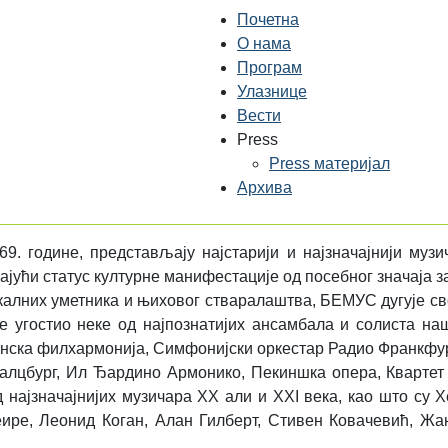
Почетна
О нама
Програм
Улазнице
Вести
Press
Press материјал
Архива
. године, представљају најстарији и најзначајнији муз
ајући статус културне манифестације од посебног значаја з
алних уметника и њиховог стваралаштва, БЕМУС дугује сво
е угостио неке од најпознатијих ансамбала и солиста н
инска филхармонија, Симфонијски оркестар Радио Франкфу
Салцбург, Ил Ђардино Армонико, Пекиншка опера, Квартет
д најзначајнијих музичара XX али и XXI века, као што су 
ире, Леонид Коган, Алан Гилберт, Стивен Ковачевић, Жа