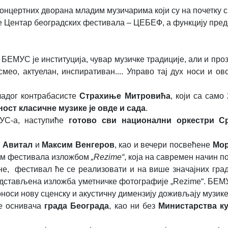
онцертних дворана младим музичарима који су на почетку 
ре Центар београдских фестивала – ЦЕБЕФ, а функцију пр
ЕМУС је институција, чувар музичке традиције, али и прозо
мео, актуелан, инспиративан.... Управо тај дух носи и о
ладог контрабасисте
Страхиње Митровића
, који са сам
ост класичне музике је овде и сада
.
МУС-а, наступиће
готово
сви национални оркестри Ср
 Авитал
и
Максим Венгеров
, као и вечери посвећене
Мор
рам фестивала изложбом
„Rezime“
, која на савремен начин по
, фестивал ће се реализовати и на више значајних градс
редстављена изложба уметничке фотографије „Rezime“. БЕМ
оноси нову сценску и акустичну димензију доживљају музике
ке оснивача
града Београда
, као ни без
Министарства к