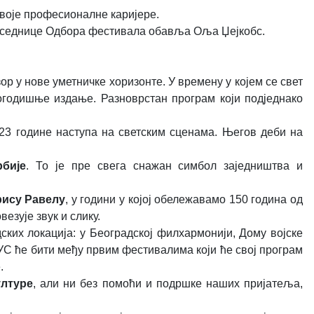
своје професионалне каријере.
едседнице Одбора фестивала обавља Оља Џејкобс.
р у нове уметничке хоризонте. У времену у којем се свет
вогодишње издање. Разноврстан програм који подједнако
о 23 године наступа на светским сценама. Његов деби на
бије
. То је пре свега снажан симбол заједништва и
ису Равелу
, у години у којој обележавамо 150 година од
везује звук и слику.
ких локација: у Београдској филхармонији, Дому војске
УС ће бити међу првим фестивалима који ће свој програм
.
ултуре
, али ни без помоћи и подршке наших пријатеља,