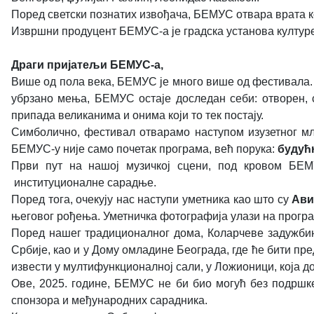
Поред светски познатих извођача, БЕМУС отвара врата к
Извршни продуцент БЕМУС-а је градска установа култу
Драги пријатељи БЕМУС-а,
Више од пола века, БЕМУС је много више од фестивала. Б
убрзано мења, БЕМУС остаје доследан себи: отворен, с
припада великанима и онима који то тек постају.
Симболично, фестивал отварамо наступом изузетног м
БЕМУС-у није само почетак програма, већ порука:
будућн
Први пут на нашој музичкој сцени, под кровом БЕ
институционалне сарадње.
Поред тога, очекују нас наступи уметника као што су
Ави
његовог рођења. Уметничка фотографија улази на прог
Поред нашег традиционалног дома, Коларчеве задужбине
Србије, као и у Дому омладине Београда, где ће бити п
извести у мултифункционалној сали, у Ложионици, која д
Ове, 2025. године, БЕМУС не би био могућ без подрш
спонзора и међународних сарадника.