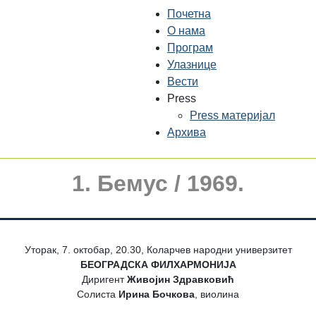
Почетна
О нама
Програм
Улазнице
Вести
Press
Press материјал
Архива
1. Бемус / 1969.
Уторак, 7. октобар, 20.30, Коларчев народни универзитет
БЕОГРАДСКА ФИЛХАРМОНИЈА
Диригент
Живојин Здравковић
Солиста
Ирина Бочкова
, виолина