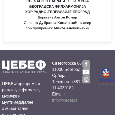
СВЕЧАНО ОТВАРАЊЕ XII БЕМУС-а
БЕОГРАДСКА ФИЛХАРМОНИЈА
ХОР РАДИО-ТЕЛЕВИЗИЈЕ БЕОГРАД
Диригент
Антон Колар
Солиста
Дубравка Ковачевић
, клавир
Хор припремио:
Минта Алексиначки
Светогорска бб
11000 Београд
Србија
Телефон: +381
ЦЕБЕФ припрема и
11 4039182
реализује филмске,
Email :
музичке и
info@cebef.rs
мултимедијалне
амбијенталне
фестивале са