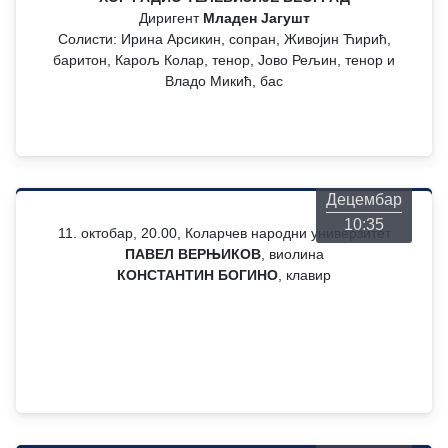
Диригент
Младен Јагушт
Солисти: Ирина Арсикин, сопран, Живојин Ћирић,
баритон, Карољ Колар, тенор, Јово Рељин, тенор и
Владо Микић, бас
Четвртак
06
Децембар
10:35
11. октобар, 20.00, Коларчев народни универзитет
ПАВЕЛ ВЕРЊИКОВ
, виолина
КОНСТАНТИН БОГИНО
, клавир
Четвртак
06