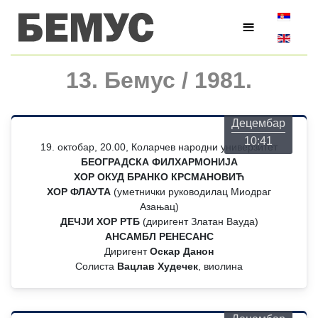
Изаберите
≡
13. Бемус / 1981.
Четвртак
06
Децембар
10:41
19. октобар, 20.00, Коларчев народни универзитет
БЕОГРАДСКА ФИЛХАРМОНИЈА
ХОР ОКУД БРАНКО КРСМАНОВИЋ
ХОР ФЛАУТА
(уметнички руководилац Миодраг
Азањац)
ДЕЧЈИ ХОР РТБ
(диригент Златан Вауда)
АНСАМБЛ РЕНЕСАНС
Диригент
Оскар Данон
Солиста
Вацлав Худечек
, виолина
Четвртак
06