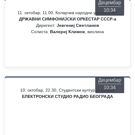
Децембар
10:34
11. октобар, 11.00, Коларчев народни универзитет
ДРЖАВНИ СИМФОНИЈСКИ ОРКЕСТАР СССР-а
Диригент:
Јевгениј Светланов
Солиста:
Валериј Климов
, виолина
Четвртак
06
Децембар
10:34
10. октобар, 22.30, Студентски културни центар
ЕЛЕКТРОНСКИ СТУДИО РАДИО БЕОГРАДА