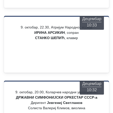
Четвртак
06
Децембар
10:33
9. октобар, 22.30, Атријум Народног музеја
ИРИНА АРСИКИН
, сопран
СТАНКО ШЕПИЋ
, клавир
Четвртак
06
Децембар
10:32
9. октобар, 20.00, Коларчев народни универзитет
ДРЖАВНИ СИМФОНИЈСКИ ОРКЕСТАР СССР-а
Диригент
Јевгениј Светланов
Солиста Валериј Климов, виолина