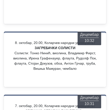
Четвртак
06
Децембар
10:32
8. октобар, 20.00, Коларчев народни универзитет
ЗАГРЕБАЧКИ СОЛИСТИ
Солисти: Тонко Нинић, виолина, Владимир Фирст,
виолина, Ирена Графенауер, флаута, Рудолф Пок,
флаута, Стојан Докузов, обоа, Антон Грчар, труба,
Вишња Мажуран, чембало
Четвртак
06
Децембар
10:31
7. октобар, 20.00, Коларчев народни универзитет