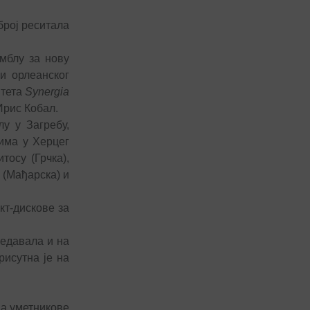
број реситала
мблу за нову
и орлеанског
нтета
Synergia
Ирис Кобал.
у у Загребу,
има у Херцег
тосу (Грчка),
 (Мађарска) и
кт-дискове за
редавала и на
рисутна је на
на уметникове