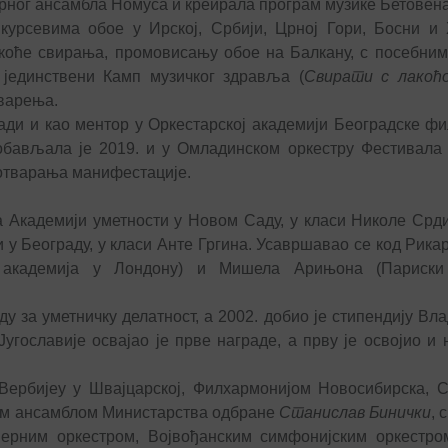
рног ансамбла Номуса и креирала програм музике Бетовена
курсевима обое у Ирској, Србији, Црној Гори, Босни и 
коће свирања, промовисању обое на Балкану, с посебним
јединствени Камп музичког здравља (
Свирати с лакоћ
тварења.
ади и као ментор у Оркестарској академији Београдске ф
обављала је 2019. и у Омладинском оркестру Фестивал
у отварања манифестације.
 Академији уметности у Новом Саду, у класи Николе Срди
и у Београду, у класи Анте Гргина. Усавршавао се код Рик
 академија у Лондону) и Мишела Арињона (Париски
у за уметничку делатност, а 2002. добио је стипендију Вл
угославије освајао је прве награде, а прву је освојио и
 Вербијеу у Швајцарској, Филхармонијом Новосибирска, 
ким ансамблом Министарства одбране
Станислав Бинички
, 
мерним оркестром, Војвођанским симфонијским оркестро