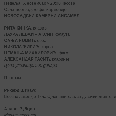
Недеља, 6. новембар у 20:00 часова
Сала Београдске филхармоније
НОВОСАДСКИ КАМЕРНИ АНСАМБЛ
РИТА КИНКА
, клавир
ЛАУРА ЛЕВАИ – АКСИН
, флаута
САЊА РОМИЋ
, обоа
НИКОЛА ЋИРИЋ
, хорна
НЕМАЊА МИХАИЛОВИЋ
, фагот
АЛЕКСАНДАР ТАСИЋ
, кларинет
Цена улазнице: 500 динара
Програм:
Рихард Штраус
Веселе лакрдије Тила Ојленшпигела, за дувачки квинтет и
Андреј Рубцов
Матис, секстет