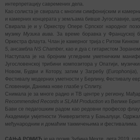
интерпретацију савремених дела.
Као солиста је свирала с многим симфонијским и камерн
и камерних концерата у земљама бивше Југославије, шир
Свирала је и у Оркестру Опере Српског народног поз
музику
Музика вива
. За време боравка у Француској 
Оркестра флаута. Члан је камерног трија с Ритом Кинко
5
, ансамбла
NS Chamber
, као и дуа с гитаристом Зорано
Наступала је на бројним угледним уметничким манифес
Југословенској трибини композитора у Опатији, музич
Новом, Будви и Котору, затим у Загребу (
Europhonija
),
Фестивалу модерних уметности у Берлину, Фестивалу евр
Словенији, Данима нове глазбе у Сплиту.
Снимала је за многе радио и ТВ центре у региону, Мађа
Recommended Records
и
SLAM Production
из Велике Брит
Бави се педагошким радом као редовни професор флауте
Академији умјетности Универзитета у Бањалуци. Одржала
међународним и домаћим такмичењима и фестивалима.
САЊА РОМИЋ
је на позив Зубина Мехте, лета 2019. г