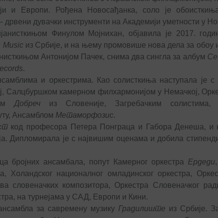
ији и Европи. Рођена Новосађанка, соло је обоисткињ
– дрвени дувачки инструменти на Академији уметности у Но
јанисткињом Финулом Мојнихан, објавила је 2017. годи
s Music
из Србије, и на њему промовише нова дела за обоу 
јанисткињом Антонијом Пачек, снима два сингла за албум
Се
ecords
.
нсамблима и оркестрима. Као солисткиња наступала је с
ј, Салцбуршком камерном филхармонијом у Немачкој, Орке
ром
Добреч
из Словеније, Загребачким солистима, 
уту, Aнсамблом
Метаморфозис
.
ст
код професора Петера Понграца и Габора Денеша, и 
. Дипломирала је с највишим оценама и добила стипенди
ца бројних ансамбала, попут Камерног оркестра
Ердеди
а, Холандског националног омладинског оркестра, Орке
а словеначких композитора, Оркестра Словеначког ради
тра, на турнејама у САД, Европи и Кини.
ансамбла за савремену музику
Градилиште
из Србије. З