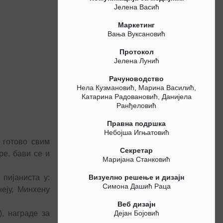
Јелена Васић
Маркетинг
Вања Вуксановић
Протокол
Јелена Лунић
Рачуноводство
Нела Кузмановић, Марина Василић,
Катарина Радовановић, Данијела
Ранђеловић
Правна подршка
Небојша Игњатовић
 готово свим
Секретар
ре, бави се и
Маријана Станковић
пијаниста у:
Визуелно решење и дизајн
Симона Дашић Раца
неју, Минхену
Веб дизајн
), награде за
Дејан Бојовић