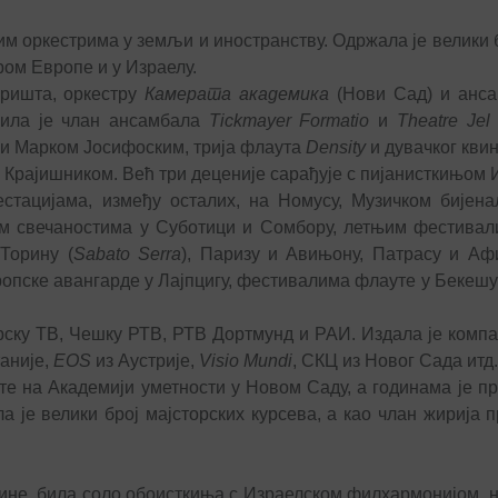
им оркестрима у земљи и иностранству. Одржала је велики 
ом Европе и у Израелу.
оришта, оркестру
Камерата академика
(Нови Сад) и анса
била је члан ансамбала
Tickmayer Formatio
и
Theatre Jel
м и Марком Јосифоским, трија флаута
Density
и дувачког кви
м Крајишником. Већ три деценије сарађује с пијанисткињом 
тацијама, између осталих, на Номусу, Музичком бијенал
ким свечаностима у Суботици и Сомбору, летњим фестивал
 Торину (
Sabato Serra
), Паризу и Авињону, Патрасу и Афи
опске авангарде у Лајпцигу, фестивалима флауте у Бекешу
рску ТВ, Чешку РТВ, РТВ Дортмунд и РАИ. Издала је компа
аније,
EOS
из Аустрије,
Visio Mundi
, СКЦ из Новог Сада итд.
 на Академији уметности у Новом Саду, а годинама је п
 је велики број мајсторских курсева, а као члан жирија п
одине, била соло обоисткиња с Израелском филхармонијом, 