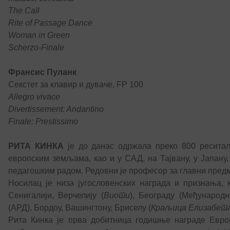
The Call
Rite of Passage Dance
Woman in Green
Scherzo-Finale
Франсис Пуланк
Секстет за клавир и дуваче, FP 100
Allegro vivace
Divertissement: Andantino
Finale: Prestissimo
РИТА КИНКА
је до данас одржала преко 800 реситал
европским земљама, као и у САД, на Тајвану, у Јапану,
педагошким радом. Редовни је професор за главни предм
Носилац је низа југословенских награда и признања,
Сенигалији, Верчелију (
Виоти
), Београду (Међународ
(АРД), Бордоу, Вашингтону, Бриселу (
Краљица Елизабет
Рита Кинка је прва добитница годишње награде Евр