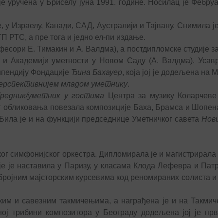
 је уручена у Бриселу јуна 1991. године. Носилац је Фебру
у Израелу, Канади, САД, Аустралији и Тајвану. Снимила је
П РТС, а пре тога и једно ел-пи издање.
есори Е. Тимакин и А. Валдма), а постдипломске студије з
) и Академији уметности у Новом Саду (А. Валдма). Уса
ипендију Фондације
Ђина Бахауер
, која јој је додељена на
перспективнијем младом уметнику
.
редник/уметник у гостима
Центра за музику Коларчеве
г обликовања повезала композиције Баха, Брамса и Шопена
 Била је и на функцији председнице Уметничког савета
Нов
ог симфонијског оркестра. Дипломирала је и магистрирала
је је наставила у Паризу, у класама Клода Лефевра и Пат
ројним мајсторским курсевима код реномираних солиста и 
ким и савезним такмичењима, а награђена је и на Такми
ној трибини композитора у Београду додељена јој је прв