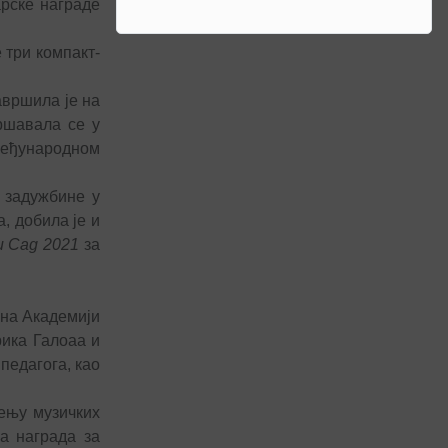
арске награде
 три компакт-
авршила је на
вршавала се у
 Међународном
 задужбине у
, добила је и
и Сад 2021
за
 на Академији
рика Галоаа и
педагога, као
чењу музичких
а награда за