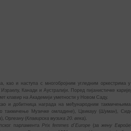
а, као и наступа с многобројним угледним оркестрима у
 Израелу, Канади и Аустралији. Поред пијанистичке карије
ет клавир на Академији уметности у Новом Саду.
 као и добитница награда на међународним такмичењима 
но такмичење Музичке омладине), Цвикауу (
Шуман
), Сид
а
), Орлеану (
Клавирска музика 20. века
).
опског парламента
Prix femmes d`Europe
(
за жену Европе