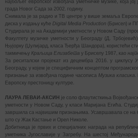
најбољег европског извођача уметничке музике, која јој
града Новог Сада за 2002. годину.
Снимала је за радио и ТВ центре у више земаља Европе, 
диска у издању куће
Digital Media Production
(Брисел) и ПГ
Студирала је на Академији уметности у Новом Саду (проф
Факултету музичке уметности у Београду (Д. Трбојевић
Њујорку (Џулијард, класа Ђерђа Шандора), користећи ст
такмичењу
Краљица Елизабета
у Бриселу 1987, као
нај
За реситалски пројекат из децембра 2016. у циклусу
У
Београду, у којем је специфичним концептом програмско
признање за извођача године часописа
Музика класика
.
Европску престоницу културе.
ЛАУРА ЛЕВАИ-АКСИН
је соло флаутисткиња Војвођанск
уметности у Новом Саду, у класи Маријана Егића. Студи
завршила са највишим признањима. Усавршавала се на б
што су Жак Кастање и Орел Николе.
Добитница је првих и специјалних награда на републич
уметника Југославије у Загребу. На шестој Међународ