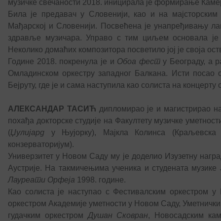
музичке свечаности 2018. иницирала је формирање Каме
Била је предавач у Словенији, као и на мајсторским 
Мађарској и Словенији. Посвећена је унапређивању ла
здрављe музичара. Управо с тим циљем основала је 
Неколико домаћих композитора посветило јој је своја ос
Године 2018. покренула је и
Обоа фест
у Београду, а р
Омладинском оркестру западног Балкана. Исти посао 
Бејруту, где је и сама наступила као солиста на концерт
АЛЕКСАНДАР ТАСИЋ
дипломирао је и магистрирао на
похађа докторске студије на Факултету музичке уметност
(
Џулијард
у Њујорку), Мајкла Колинса (Краљевска
конзерваторијум).
Универзитет у Новом Саду му је доделио Изузетну наград
Аустрије. На такмичењима ученика и студената музике Ј
Лауреати Орфеја
1998. године.
Као солиста је наступао с Фестивалским оркестром у
оркестром Академије уметности у Новом Саду, Уметнич
гудачким оркестром
Душан Сковран
, Новосадским ка