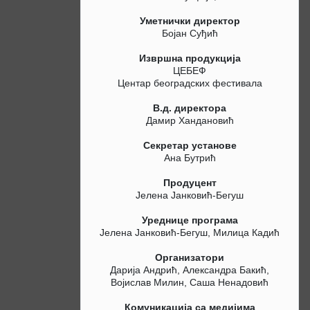
Уметнички директор
Бојан Суђић
Извршна продукција
ЦЕБЕФ
Центар београдских фестивала
В.д. директора
Дамир Хандановић
Секретар установе
Ана Бутрић
Продуцент
Јелена Јанковић-Бегуш
Уреднице програма
Јелена Јанковић-Бегуш, Милица Кадић
Организатори
Дарија Андрић, Александра Бакић,
Војислав Милин, Саша Ненадовић
Комуникација са медијима