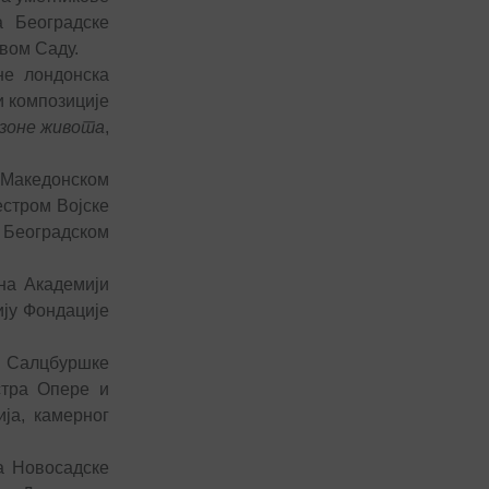
а Београдске
вом Саду.
не лондонска
и композиције
зоне живота
,
 Македонском
стром Војске
Београдском
на Академији
ју Фондације
, Салцбуршке
стра Опере и
ја, камерног
а Новосадске