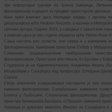
три опроштајне турнеје по Јужној Америци, Литван
филхармоније и доцент за предмет оркестарске деонице 
Њен први компакт диск Мелодије нација, с ирском пи
дискографска кућа
Hedone Records
, а касније и
Metropoli
српских аутора. Године 2021, у сарадњи с хрватском пи
а компакт-диск је ове године објавила кућа
Yellow Rose R
Сања наступа као солиста, али свира и у камерним а
филхармонијом, Камерним оркестром
Erdődy
у Мађарско
Словеније, традиционалним тамбурашким оркест
филхармонијом, Оркестром фестивала
Ал Бустан
у Бејр
Студирала је на будимпештанској Академији
Франц Ли
Моцартеум
у Салцбургу код професора Штефана Шилија
Сорош
.
Своје уметничко усавршавање наставила је као члани
камерне филхармоније, Салцбуршких камерних солист
Балета у Љубљани, Словеначке филхармоније, Друштв
оркестра
Кремерата Балтика,
и Прашког камерног оркес
Чланица је дувачког квинтета
Вентус
из Салцбурга и 