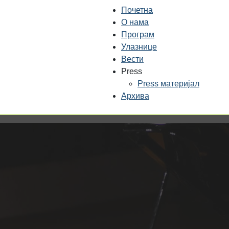
Почетна
О нама
Програм
Улазнице
Вести
Press
Press материјал
Архива