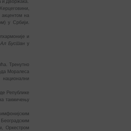
 и Дворжака.
Херцеговини,
 акцентом на
ом
) у Србији.
илхармоније и
а
Ал Бустан
у
ћа. Тренутно
арда Моралеса
 национални
аде Републике
 на такмичењу
Симфонијским
с Београдским
м, Оркестром