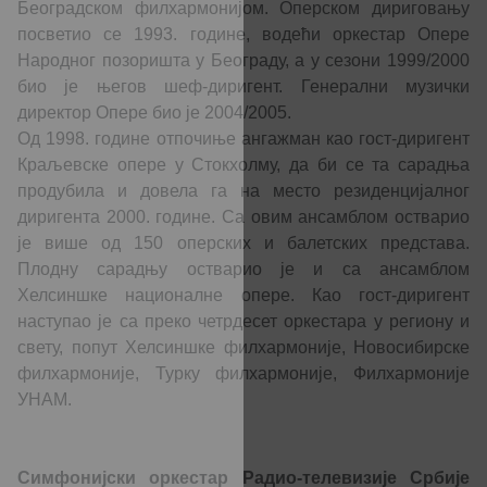
Београдском филхармонијом. Оперском дириговању
посветио се 1993. године, водећи оркестар Опере
Народног позоришта у Београду, а у сезони 1999/2000
био је његов шеф-диригент. Генерални музички
директор Опере био је 2004/2005.
Од 1998. године отпочиње ангажман као гост-диригент
Краљевске опере у Стокхолму, да би се та сарадња
продубила и довела га на место резиденцијалног
диригента 2000. године. Са овим ансамблом остварио
је више од 150 оперских и балетских представа.
Плодну сарадњу остварио је и са ансамблом
Хелсиншке националне опере. Као гост-диригент
наступао је са преко четрдесет оркестара у региону и
свету, попут Хелсиншке филхармоније, Новосибирске
филхармоније, Турку филхармоније, Филхармоније
УНАМ.
Симфонијски оркестар Радио-телевизије Србије