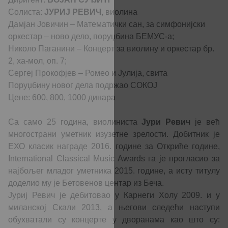
Солиста:
ЈУРИЈ РЕВИЧ
, виолина
Дамјан Јовичин – Математички сан, за симфонијски
оркестар – ново дело, поруџбина БЕМУС-а;
Николо Паганини – Концерт за виолину и оркестар бр.
2, ха-мол, оп. 7;
Сергеј Прокофјев – Ромео и Јулија, свита
Поруџбину новог дела подржао СОКОЈ
Цене: 600, 800, 1000 динара
Са само 25 година, виолиниста
Јури Ревич
је већ
многострани уметник изузетне зрелости. Добитник је
ЕХО класик награде 2016. године за Откриће године,
International Classical Music Awards га је прогласио за
најбољег младог уметника 2015. године, а исту титулу
доделио му је Бетовенов центар из Беча.
Јуриј Ревич је дебитовао у Карнеги Холу 2009. и у
миланској Скали 2013, а његови следећи наступи
обухватали су концерте у дворанама као што су: