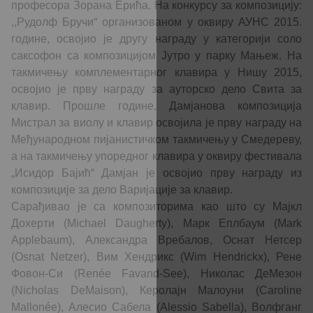
професора Зорана Ерића. На конкурсу за композицију:
,,Рудолф Бручи“ организованом у оквиру АУНС 2015.
године, освојио је другу награду у категорији соло
саксофон са композицијом Јутро у парку Мањеж. На
такмичењу комплементарног клавира у Нишу 2015,
освојио је прву награду за ауторско дело Свита за
клавир. Прошле године, Дамјанова композиција
Мистрал за виолу и клавир освојила је прву награду на
Међународном пијанистичком такмичењу у Смедереву,
а на такмичењу упоредног клавира у оквиру фестивала
„Исидор Бајић“ Дамјан је освојио прву награду из
композиције за дело Варијације за клавир.
Сарађивао је са композиторима као што су Мајкл
Дохерти (Michael Daugherty), Марк Еплбаум (Mark
Applebaum), Александра Вребалов, Оснат Нетсер
(Osnat Netzer), Вим Хендрикс (Wim Hendrickx), Рене
Фовон-Си (Renée Favand-See), Николас ДеМезон
(Nicholas DeMaison), Керолајн Малоуни (Caroline
Mallonée), Алесио Сабела (Alessio Sabella), Волфганг