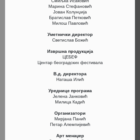
Смиљка Исаковић
Марина Стефановић
Јован Колунџија
Братислав Петковић
Милош Павловић
Уметнички директор
Светислав Божић
Извршна продукција
ЦЕБЕФ
Центар београдских фестивала
В.д. директора
Наташа Илић
Уреднице програма
Јелена Јанковић
Милица Кадић
Организатори
Мирјана Панић
Петар Алемпијевић
Арт менаџер