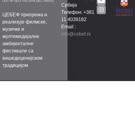
Србија
Телефон: +381
ЦЕБЕФ припрема и
11 4039182
реализује филмске,
Email :
музичке и
info@cebef.rs
мултимедијалне
амбијенталне
фестивале са
вишедеценијском
традицијом