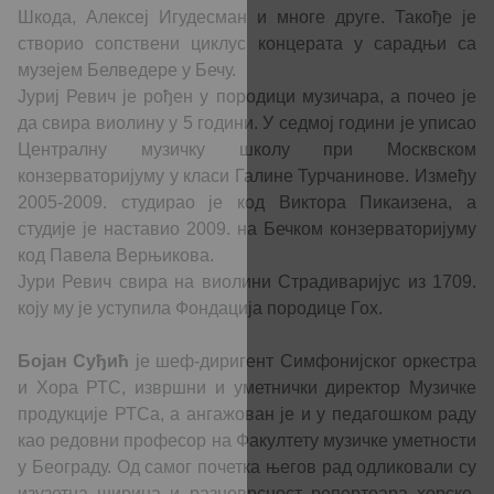
Шкода, Алексеј Игудесман и многе друге. Такође је
створио сопствени циклус концерата у сарадњи са
музејем Белведере у Бечу.
Јуриј Ревич је рођен у породици музичара, а почео је
да свира виолину у 5 години. У седмој години је уписао
Централну музичку школу при Москвском
конзерваторијуму у класи Галине Турчанинове. Између
2005-2009. студирао је код Виктора Пикаизена, а
студије је наставио 2009. на Бечком конзерваторијуму
код Павела Верњикова.
Јури Ревич свира на виолини Страдиваријус из 1709.
коју му је уступила Фондација породице Гох.
Бојан Суђић
је шеф-диригент Симфонијског оркестра
и Хора РТС, извршни и уметнички директор Музичке
продукције РТСa, а ангажован је и у педагошком раду
као редовни професор на Факултету музичке уметности
у Београду. Од самог почетка његов рад одликовали су
изузетна ширина и разноврсност репертоара хорске,