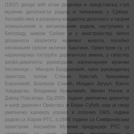
(1937) делујe већ осам деценија и представља стуб
музичке делатности радија и телевизије у Србији.
Ансамбл има и развијену концертну делатност и својим
осмишљеним и ангажованим радом, наступима у
Београду, широм Србије и у иностранству, битно
доприноси квалитету музичког живота, посебно
неговањем српске музичке баштине. Оркестром су, уз
најзначајнија гостујућа диригентска имена, у својству
шефа-диригента руководили најзначајнији музички
посленици – Михајло Вукдраговић, први руководилац
оркестра, потом Стеван Христић, Крешимир
Барановић, Боривоје Симић, Младен Јагушт, Ванчо
Чавдарски, Владимир Крањчевић, Милен Начев и
Давид Порселајн. Од 2005. године уметнички директор
и шеф диригент Оркестра је Бојан Суђић, који је своју
уметничку каријеру управо и отпочео 1985. године
радом са Хором РТС, а 1989. године са Симфонијским
оркестром. Ансамбли Музичке продукције РТС су
наступали на свим значајним фестивалима у