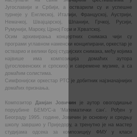
Југославији и Србији, а остварили су и успешне
турнеје у Енглеској, Италији, Француској, Аустрији,
Немачкој, Швајцарској, Шпанији, Грчкој, Русији,
Румунији, Мароку, Црној Гори и Хрватској.
Осим архивирања концертних снимака чији су
програми углавном наменски конципирани, оркестар је
остварио и велики број студијских снимака, међу којима
највише има композиција домаћих аутора
(југословенских и српских) и савремене музике, а са
домаћим солистима.
Симфонијски оркестар РТС је добитник најзначајнијих
домаћих признања.
Композитор
Дамјан Јовичин
је аутор овогодишње
поруџбине БЕМУС-а ‘Математички сан’. Рођен у
Београду 1995. године, Јовичин је основну и средњу
школу завршио у Приједору, а тренутно је на мастер
студијама одсека за композицију ФМУ у класи