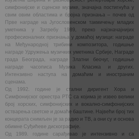
симфонијске и сценске музике, значајна постигнућа у
свим овим областима и бројна признања – почев од
Прве награде на Југословенском такмичењу младих
уметника у Загребу 1989, преко најзначајнијих
професионалних признања у домаћој музици: награде
на Међународној трибини композитора, годишње
награде Удружења музичких уметника Србије, Награде
града Београда, награде Златни беочуг, годишње
награде часописа Музика Класика и других.
Интензивно наступа на домаћим и иностраним
сценама.
Од 1992. године је стални диригент Хора и
Симфонијског оркестра РТС са којима је извео велики
број хорских, симфонијских и вокално-симфонијских
остварења светске и домаће баштине. Највећи број тих
концерата снимљен је за радио и ТВ, а они су и основа
обимне Суђићеве дискографије.
Од 1989. године сарађивао је интензивно и са