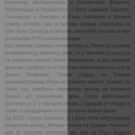
Берлинска филхармонија и Концертхаус (Берлин),
Музикферајн и Концертхаус у Бечу, циришки Тонхале,
Гевандхаус у Лајпцигу и Сала Чајковски у Москви
између осталих, док су његови снимци обајвљени за
куће Sony Classical и Odradek, као и ARS records за који
је награђен ЕХО класик наградом.
Као уметник широких интересовања, Ревич је искрени
интерпретатор барокних дела, те у том смислу наступа
са чембалисткињом Олгом Филиповом, а као камерни
музичар сарађује са истакнутим уметницима као што је
Данил Трифонов. Током студија на Бечком
конзерваторијуму Ревич је основао квартет Quatuor du
Soleil чија извођења обухватају музику од времена
барока до савремених дела. Своју креативност
преточио је и у филмски медиј. Стдуирао је режију и
глуму, а продуциорао је и сосптвени кратки филм.
Од 2015. године покренуо је у Бечу нови међународни
концертни циклус „Вечери петком са Јуријем Ревичом“
који је укључио уметнике као што су Паул Бадура