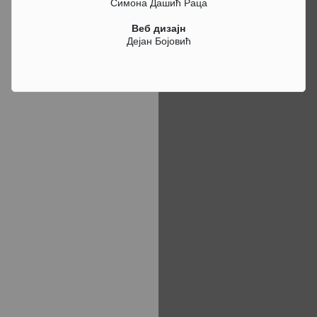
Симона Дашић Раца
Веб дизајн
Дејан Бојовић