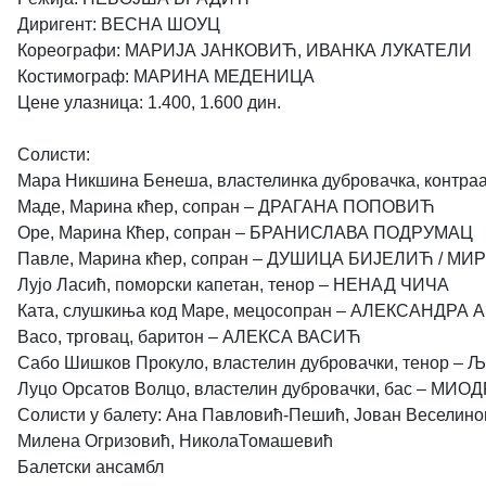
Диригент: ВЕСНА ШОУЦ
Кореографи: МАРИЈА ЈАНКОВИЋ, ИВАНКА ЛУКАТЕЛИ
Костимограф: МАРИНА МЕДЕНИЦА
Цене улазница: 1.400, 1.600 дин.
Солисти:
Мара Никшина Бенеша, властелинка дубровачка, конт
Маде, Марина кћер, сопран – ДРАГАНА ПОПОВИЋ
Оре, Марина Кћер, сопран – БРАНИСЛАВА ПОДРУМАЦ
Павле, Марина кћер, сопран – ДУШИЦА БИЈЕЛИЋ / M
Лујо Ласић, поморски капетан, тенор – НЕНАД ЧИЧА
Ката, слушкиња код Маре, мецосопран – АЛЕКСАНДРА
Васо, трговац, баритон – АЛЕКСА ВАСИЋ
Сабо Шишков Прокуло, властелин дубровачки, тенор
Луцо Орсатов Волцо, властелин дубровачки, бас – 
Солисти у балету: Ана Павловић-Пешић, Јован Веселинови
Милена Огризовић, НиколаТомашевић
Балетски ансамбл