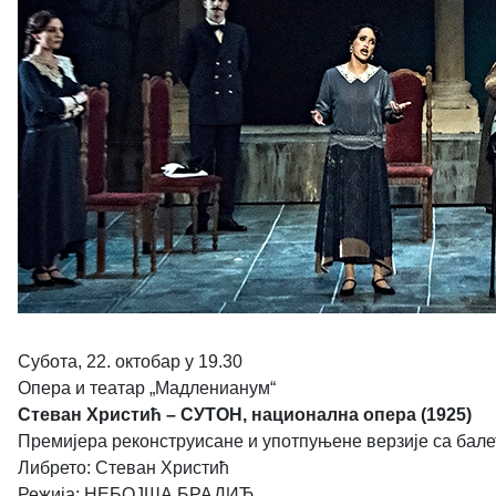
Субота, 22. октобар у 19.30
Опера и театар „Мадленианум“
Стеван Христић – СУТОН, национална опера (1925)
Премијера реконструисане и употпуњене верзије са бал
Либрето: Стеван Христић
Режија: НЕБОЈША БРАДИЋ