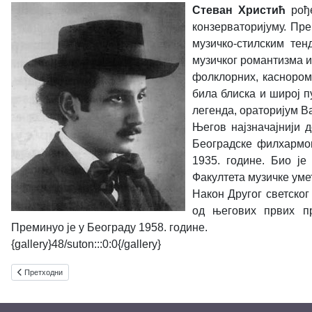
Стеван Христић
рође
конзерваторијуму. Пре
музичко-стилским тен
музичког романтизма и
фолклорних, каснорома
била блиска и широј п
легенда, ораторијум В
Његов најзначајнији 
Београдске филхармон
1935. године. Био је
Факултета музичке умет
Након Другог светског
од његових првих пр
Преминуо је у Београду 1958. године.
{gallery}48/suton:::0:0{/gallery}
Претходни чланак: АУТОРСКИ КОНЦЕРТ ВЕРЕ МИЛАНКОВИЋ
Претходни