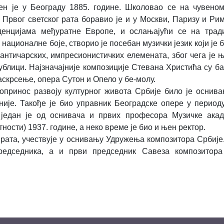
н је у Београду 1885. године. Школовао се на чувено
 Првог светског рата боравио је и у Москви, Паризу и Рим
денцијама међуратне Европе, и ослањајући се на тради
 националне боје, створио је посебан музички језик који је
нтичарских, импресионистичких елемената, због чега је 
ублици. Најзначајније композиције Стевана Христића су б
аскрсење, опера Сутон и Опело у бе-молу.
допринос развоју културног живота Србије било је оснив
ије. Такође је био управник Београдске опере у периоду
 један је од оснивача и првих професора Музичке акад
ности) 1937. године, а неко време је био и њен ректор.
 рата, учествује у оснивању Удружења композитора Србије.
едседника, а и први председник Савеза композитора 