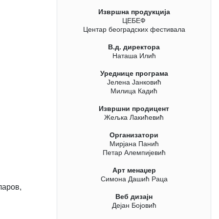
Извршна продукција
ЦЕБЕФ
Центар београдских фестивала
В.д. директора
Наташа Илић
Уреднице програма
Јелена Јанковић
Милица Кадић
Извршни продицент
Жељка Лакићевић
Организатори
Мирјана Панић
Петар Алемпијевић
Арт менаџер
Симона Дашић Раца
ларов,
Веб дизајн
Дејан Бојовић