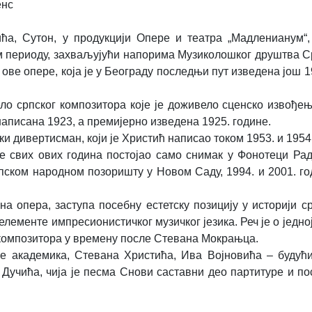
енс
ћа, Сутон, у продукцији Опере и театра „Мадленианум“,
 том периоду, захваљујући напорима Музиколошког друштва С
 ове опере, која је у Београду последњи пут изведена још 1
дело српског композитора које је доживело сценско извође
написана 1923, а премијерно изведена 1925. године.
и дивертисман, који је Христић написао током 1953. и 1954.
је свих ових година постојао само снимак у Фонотеци Ра
пском народном позоришту у Новом Саду, 1994. и 2001. го
 опера, заступа посебну естетску позицију у историји с
елементе импресионистичког музичког језика. Реч је о једно
их композитора у времену после Стевана Мокрањца.
е академика, Стевана Христића, Ива Војновића – будући
Дучића, чија је песма Снови саставни део партитуре и по