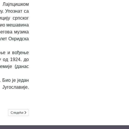
м Лајпцишком
у. Упознат са
цију српског
 био мешавина
његова музика
алет Охридска
ање и вођење
 од 1924. до
емије (данас
 Био је један
Југославије.
Следећи чланак: Концерт изворне групе ЦРНУЋАНКA
Следећи