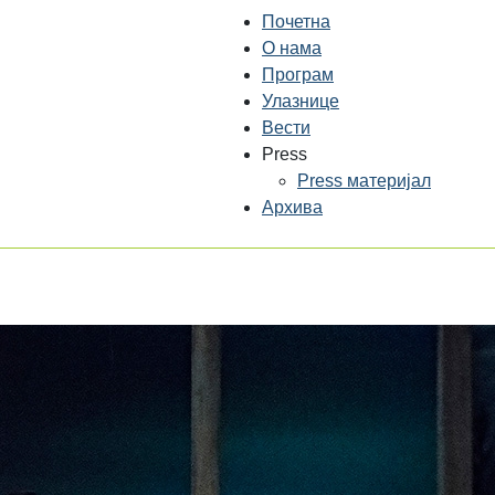
Почетна
О нама
Програм
Улазнице
Вести
Press
Press материјал
Архива