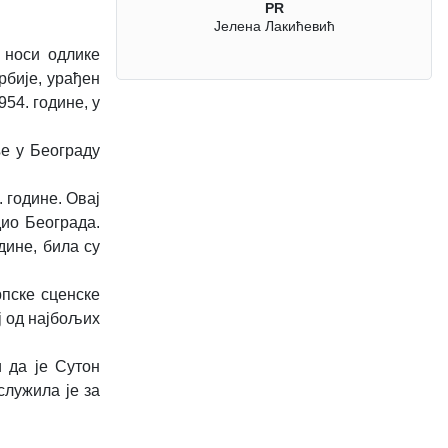
PR
Јелена Лакићевић
 носи одлике
рбије, урађен
954. године, у
ње у Београду
 године. Овај
дио Београда.
дине, била су
рпске сценске
ј од најбољих
 да је Сутон
служила је за