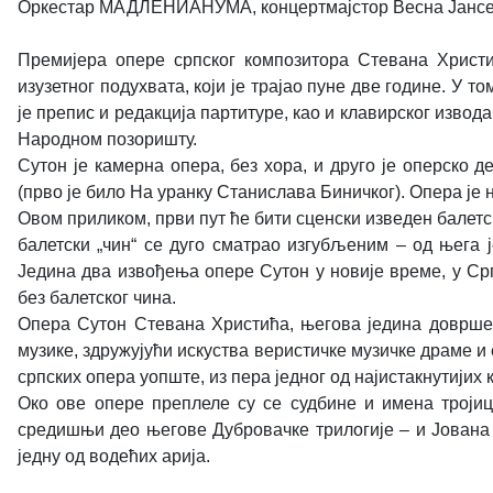
Оркестар МАДЛЕНИАНУМА, концертмајстор Весна Јанс
Премијера опере српског композитора Стевана Христи
изузетног подухвата, који је трајао пуне две године. У
је препис и редакција партитуре, као и клавирског извода
Народном позоришту.
Сутон је камерна опера, без хора, и друго је оперско 
(прво је било На уранку Станислава Биничког). Опера је 
Овом приликом, први пут ће бити сценски изведен балетск
балетски „чин“ се дуго сматрао изгубљеним – од њега 
Једина два извођења опере Сутон у новије време, у Ср
без балетског чина.
Опера Сутон Стевана Христића, његова једина довршена
музике, здружујући искуства веристичке музичке драме и 
српских опера уопште, из пера једног од најистакнутиј
Око ове опере преплеле су се судбине и имена тројиц
средишњи део његове Дубровачке трилогије – и Јована 
једну од водећих арија.