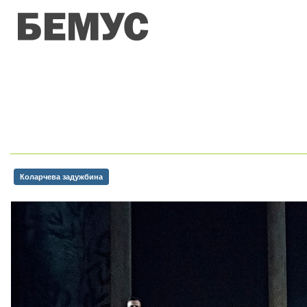
Коларчева задужбина