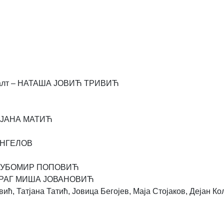
раалт – НАТАША ЈОВИЋ ТРИВИЋ
ИРЈАНА МАТИЋ
 АНГЕЛОВ
 – ЉУБОМИР ПОПОВИЋ
МИОДРАГ МИША ЈОВАНОВИЋ
ћ, Татјана Татић, Јовица Бегојев, Маја Стојаков, Дејан Ко