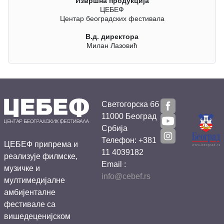
Извршна продукција
ЦЕБЕФ
Центар београдских фестивала
В.д. директора
Милан Лазовић
Светогорска бб
11000 Београд
Србија
Телефон: +381
ЦЕБЕФ припрема и
11 4039182
реализује филмске,
Email :
музичке и
info@cebef.rs
мултимедијалне
амбијенталне
фестивале са
вишедеценијском