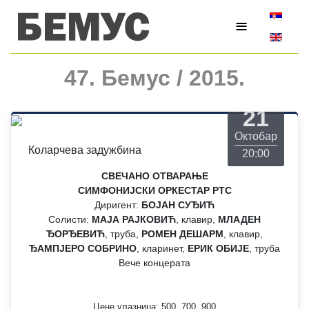
Изаберите
≡
47. Бемус / 2015.
Среда
21
Октобар
Коларчева задужбина
20:00
СВЕЧАНО ОТВАРАЊЕ
СИМФОНИЈСКИ ОРКЕСТАР РТС
Диригент:
БОЈАН СУЂИЋ
Солисти:
МАЈА РАЈКОВИЋ
, клавир,
МЛАДЕН
ЂОРЂЕВИЋ
, труба,
РОМЕН ДЕШАРМ
, клавир,
ЂАМПЈЕРО СОБРИНО
, кларинет,
ЕРИК ОБИЈЕ
, труба
Вече концерата
Цене улазница: 500, 700, 900