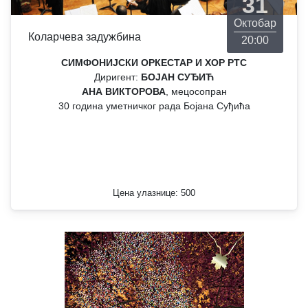
31
Октобар
Коларчева задужбина
20:00
СИМФОНИЈСКИ ОРКЕСТАР И ХОР РТС
Диригент:
БОЈАН СУЂИЋ
AНА ВИКТОРОВА
, мецосопран
30 година уметничког рада Бојана Суђића
Цена улазнице: 500