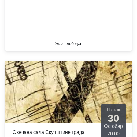
Улаз слободан
Петак
30
Октобар
Свечана сала Скупштине града
20:00