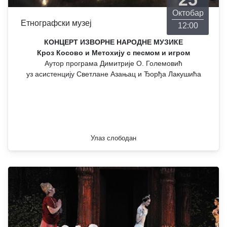
Октобар
Етнографски музеј
12:00
КОНЦЕРТ ИЗВОРНЕ НАРОДНЕ МУЗИКЕ
Кроз Косово и Метохију с песмом и игром
Аутор програма Димитрије О. Големовић
уз асистенцију Светлане Азањац и Ђорђа Лакушића
Улаз слободан