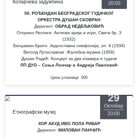
Коларчева задужбина
20:00
50. РОЂЕНДАН БЕОГРАДСКОГ ГУДАЧКОГ
ОРКЕСТРА ДУШАН СКОВРАН
Диригент:
ОБРАД НЕДЕЉКОВИЋ
Оторино Респиги: Античке арије и игре, Свита бр. 3
(1932)
Бенџамин Бритн: Једноставна симфонија, оп. 4 (1934)
Витолд Лутославски: Жалобна музика (1958)
Душан Радић: Концерт за два клавира и гудаче
ЛП ДУО – Соња Лончар и Андрија Павловић
Цена улазнице: 500
Четвртак
29
Октобар
Етнографски музеј
20:00
ХОР АКУД ИВО ЛОЛА РИБАР
Диригент:
МИЛОВАН ПАНЧИЋ