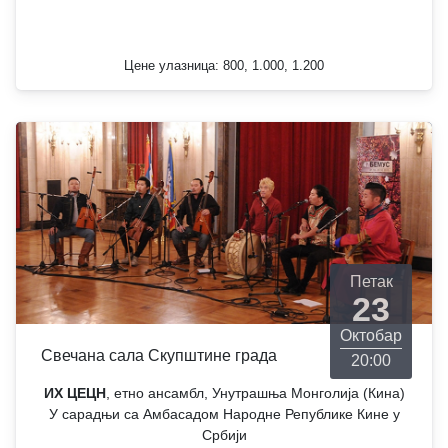
Цене улазница: 800, 1.000, 1.200
Петак
23
Октобар
Свечана сала Скупштине града
20:00
ИХ ЦЕЦН
, етно ансамбл, Унутрашња Монголија (Кина)
У сарадњи са Амбасадом Народне Републике Кине у
Србији