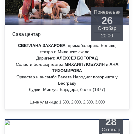
Понедељак
26
Октобар
Сава центар
20:00
СВЕТЛАНА ЗАХАРОВА
, примабалерина Бољшој
театра и Миланске скале
Диригент:
АЛЕКСЕЈ БОГОРАД
Солисти Бољшој театра
МИХАИЛ ЛОБУХИН
и
АНА
ТИХОМИРОВА
Оркестар и ансамбл Балета Народног позоришта у
Београду
Лудвиг Минкус: Бајадера, балет (1877)
Цене улазница: 1.500, 2.000, 2.500, 3.000
Среда
28
Октобар