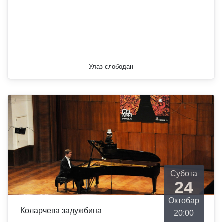
Улаз слободан
Субота
24
Октобар
Коларчева задужбина
20:00