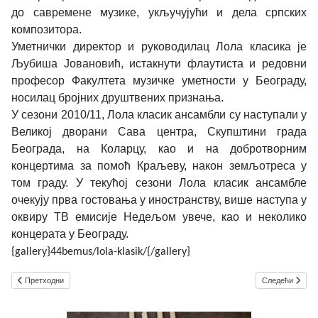
до савремене музике, укључујући и дела српских
композитора.
Уметнички директор и руководилац Лола класика је
Љубиша Јовановић, истакнути флаутиста и редовни
професор Факултета музичке уметности у Београду,
носилац бројних друштвених признања.
У сезони 2010/11, Лола класик ансамбли су наступали у
Великој дворани Сава центра, Скупштини града
Београда, на Коларцу, као и на добротворним
концертима за помоћ Краљеву, након земљотреса у
том граду. У текућој сезони Лола класик ансамбле
очекују прва гостовања у иностранству, више наступа у
оквиру ТВ емисије Недељом увече, као и неколико
концерата у Београду.
{gallery}44bemus/lola-klasik/{/gallery}
Претходни чланак: Musma
Следећи члана
Претходни
Следећи