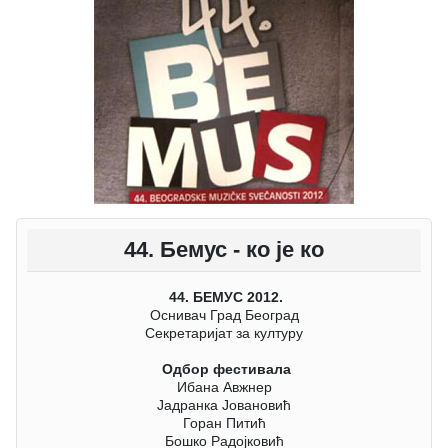
44. Бемус - ко је ко
44. БЕМУС 2012.
Оснивач Град Београд
Секретаријат за културу
Одбор фестивала
Ибана Авжнер
Јадранка Јовановић
Горан Питић
Бошко Радојковић