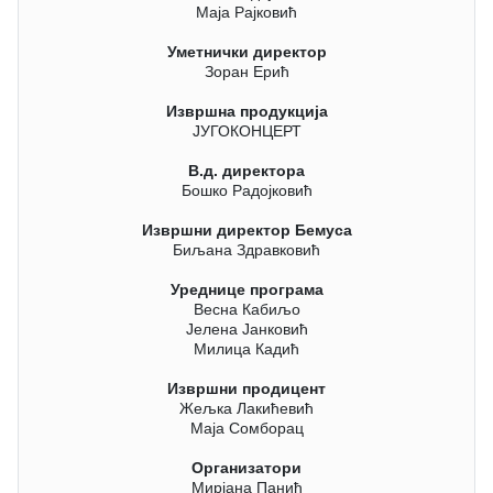
Маја Рајковић
Уметнички директор
Зоран Ерић
Извршна продукција
ЈУГОКОНЦЕРТ
В.д. директора
Бошко Радојковић
Извршни директор Бемуса
Биљана Здравковић
Уреднице програма
Весна Кабиљо
Јелена Јанковић
Милица Кадић
Извршни продицент
Жељка Лакићевић
Маја Сомборац
Организатори
Мирјана Панић