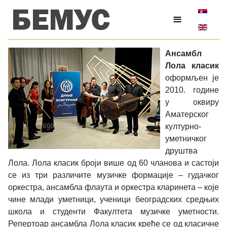
Изаберите
≡
Ансамбл
Лола класик
оформљен је
2010. године
у оквиру
Аматерског
културно-
уметничког
друштва
Лола. Лола класик броји више од 60 чланова и састоји
се из три различите музичке формације – гудачког
оркестра, ансамбла флаута и оркестра кларинета – које
чине млади уметници, ученици београдских средњих
школа и студенти Факултета музичке уметности.
Репертоар ансамбла Лола класик креће се од класичне