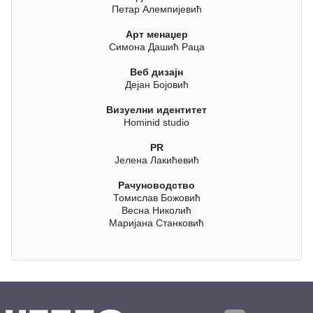
Петар Алемпијевић
Арт менаџер
Симона Дашић Раца
Веб дизајн
Дејан Бојовић
Визуелни идентитет
Hominid studio
PR
Јелена Лакићевић
Рачуноводство
Томислав Божовић
Весна Николић
Маријана Станковић