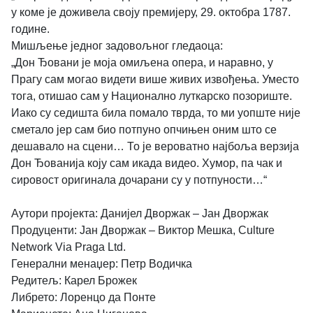
у коме је доживела своју премијеру, 29. октобра 1787.
године.
Мишљење једног задовољног гледаоца:
„Дон Ђовани је моја омиљена опера, и наравно, у
Прагу сам могао видети више живих извођења. Уместо
тога, отишао сам у Национално луткарско позориште.
Иако су седишта била помало тврда, то ми уопште није
сметало јер сам био потпуно опчињен оним што се
дешавало на сцени… То је вероватно најбоља верзија
Дон Ђованија коју сам икада видео. Хумор, па чак и
сировост оригинала дочарани су у потпуности…“
Аутори пројекта: Данијел Дворжак – Јан Дворжак
Продуценти: Јан Дворжак – Виктор Мешка, Culture
Network Via Praga Ltd.
Генерални менаџер: Петр Водичка
Редитељ: Карел Брожек
Либрето: Лоренцо да Понте