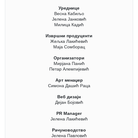
Уреднице
Весна Кабиљо
Јелена Јанковић
Милица Кадић
Извршни продуценти
Жељка Лакићевић
Маја Сомборац
Организатори
Мирјана Панић
Петар Алемпијевић
Арт менаџер
Симона Дашић Раца
Веб дизајн
Дејан Бојовић
PR Manager
Јелена Лакићевић
Рачуноводство
Јелена Павловић