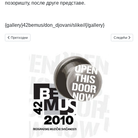
позоришту, после друге представе.
{gallery}42bemus/don_djovani/slike//{/gallery}
Претходни чланак: Ирина Арсикин
Следећи чланак
Претходни
Следећи