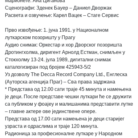
Марионете: Ана Циганова
Сценографи: Зденек Бауер – Даниел Дворжак
Расвета и озвучење: Карел Вацек – Стаге Сервис
Прво извођење: 1. јуна 1991. у Националном
луткарском позоришту у Прагу
Аудио снимак: Оркестар и хор Дворског позоришта
Дротингхолма, диригент Арнолд Естман, снимљен у
Стокхолму 13-24. јула 1989, дигитални снимак
каталогизиран под бројем 425943-5/2
Уз дозволу The Decca Record Company Ltd., Енглеска
(Ауторска агенција Праг) – Сва права задржана
* Представа од 12.00 сати траје 45 минута и намењена
је деци. После представе чешки луткари ће се дружити
са публиком у фоајеу и малишанима представити лутке
– главне актере ове јединствене опере.
Представа од 17.00 сати намењена је деци старијег
узраста и одраслима и траје 120 минута.
Радионица за професионалне луткаре у Народном