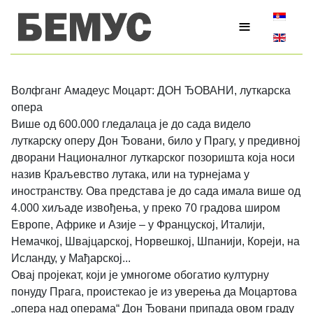
Изаберите
≡
Волфганг Амадеус Моцарт: ДОН ЂОВАНИ, луткарска
опера
Више од 600.000 гледалаца је до сада видело
луткарску оперу Дон Ђовани, било у Прагу, у предивној
дворани Националног луткарског позоришта која носи
назив Краљевство лутака, или на турнејама у
иностранству. Ова представа је до сада имала више од
4.000 хиљаде извођења, у преко 70 градова широм
Европе, Африке и Азије – у Француској, Италији,
Немачкој, Швајцарској, Норвешкој, Шпанији, Кореји, на
Исланду, у Мађарској...
Овај пројекат, који је умногоме обогатио културну
понуду Прага, проистекао је из уверења да Моцартова
„опера над операма“ Дон Ђовани припада овом граду