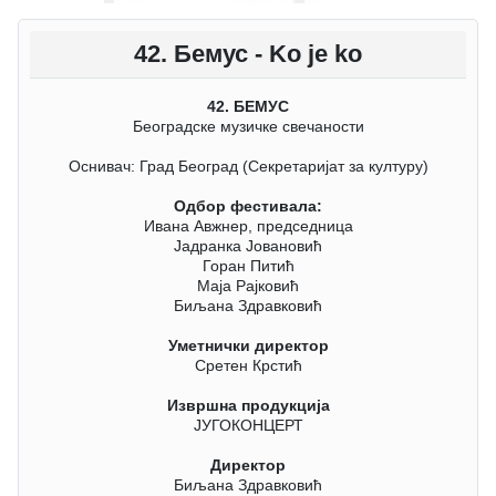
42. Бемус - Ko je ko
42. БЕМУС
Београдске музичке свечаности
Оснивач: Град Београд (Секретаријат за културу)
Одбор фестивала:
Ивана Авжнер, председница
Јадранка Јовановић
Горан Питић
Маја Рајковић
Биљана Здравковић
Уметнички директор
Сретен Крстић
Извршна продукција
ЈУГОКОНЦЕРТ
Директор
Биљана Здравковић