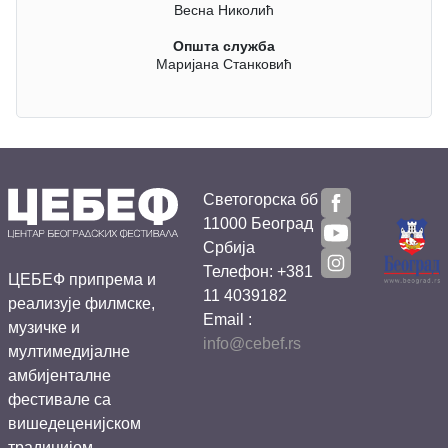
Весна Николић
Општа служба
Маријана Станковић
Светогорска бб
11000 Београд
Србија
Телефон: +381
ЦЕБЕФ припрема и
11 4039182
реализује филмске,
Email :
музичке и
info@cebef.rs
мултимедијалне
амбијенталне
фестивале са
вишедеценијском
традицијом