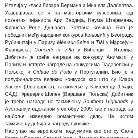
Италија у класи Лазара Бермана и Мишела Далбертоа.
Усавршавао се и на мајсторским курсевима код
познатих пијаниста Ари Вардија, Наума Штаркмана,
Франсоа Рене Дишабла, Золтана Кочиша. Био је
победник међународних конкурса Коњовић у Београду,
Рубинштајн у Паризу,
Mée-sur-Seine
и
TIM
у Марсеју –
Француска,
Concerti in Villa
у Вићенци – Италија.
Добитник је треће награде на конкурсу 'Анимато' у
Паризу и четврте награде на конкурсима Падеревски у
Пољској и
Cidade do Porto
у Португалији. Био је и
полуфиналиста великих конкурса као што су Клара
Хаскил (Швајцарска), такмичење у Кливленду (Охајо,
САД), Фредерик Шопен (Варшава, Пољска). Добитник
је треће награде на такмичењу
Southern Highlands
у
Аустралији одржаном у октобру 2009. као и награде за
најбоље изведено романтично дело. На истом
такмичењу добија и награду публике.
Наступао на европским подијумима као сто су Сала