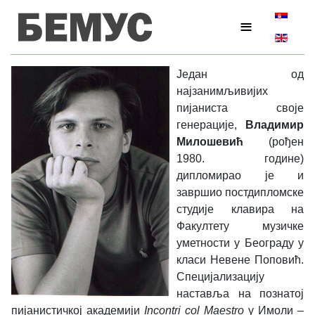
Изаберите
≡
Један од
најзанимљивијих
пијаниста своје
генерације,
Владимир
Милошевић
(рођен
1980. године)
дипломирао је и
завршио постдипломске
студије клавира на
Факултету музичке
уметности у Београду у
класи Невене Поповић.
Специјализацију
наставља на познатој
пијанистичкој академији
Incontri col Maestro
у Имоли –