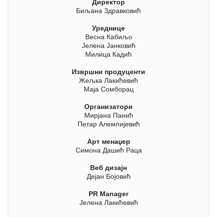
Директор
Биљана Здравковић
Уреднице
Весна Кабиљо
Јелена Јанковић
Милица Кадић
Извршни продуценти
Жељка Лакићевић
Маја Сомборац
Организатори
Мирјана Панић
Петар Алемпијевић
Арт менаџер
Симона Дашић Раца
Веб дизајн
Дејан Бојовић
PR Manager
Јелена Лакићевић