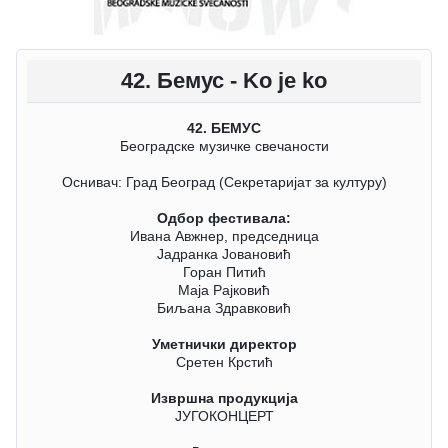
42. Бемус - Ko je ko
42. БЕМУС
Београдске музичке свечаности
Оснивач: Град Београд (Секретаријат за културу)
Одбор фестивала:
Ивана Авжнер, председница
Јадранка Јовановић
Горан Питић
Маја Рајковић
Биљана Здравковић
Уметнички директор
Сретен Крстић
Извршна продукција
ЈУГОКОНЦЕРТ