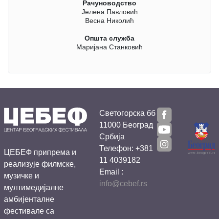
Рачуноводство
Јелена Павловић
Весна Николић
Општа служба
Маријана Станковић
Светогорска бб
11000 Београд
Србија
Телефон: +381
ЦЕБЕФ припрема и
11 4039182
реализује филмске,
Email :
музичке и
info@cebef.rs
мултимедијалне
амбијенталне
фестивале са