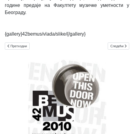
године предаје на Факултету музичке уметности у
Београду.
{gallery}42bemus/vlada/slike/{/gallery}
Претходни чланак: Стогодишњица рођења Војислава Вучковића
Следећи чланак
Претходни
Следећи