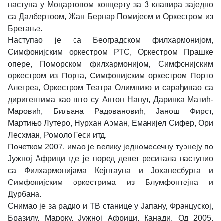
наступа у Моцартовом концерту за 3 клавира заједно
са Далбертоом, Жан Бернар Помијеом и Оркестром из
Бретање.
Наступао је са Београдском филхармонијом,
Симфонијским оркестром РТС, Оркестром Прашке
опере, Поморском филхармонијом, Симфонијским
оркестром из Порта, Симфонијским оркестром Порто
Алегреа, Оркестром Театра Олимпико и сарађивао са
диригентима као што су Антон Нанут, Даринка Матић-
Маровић, Биљана Радовановић, Јанош Фирст,
Мартињо Лутеро, Нурхан Арман, Еманијел Сифер, Ори
Лесхман, Ромоло Геси итд.
Почетком 2007. имао је велику једномесечну турнеју по
Јужној Африци где је поред девет реситала наступио
са Филхармонијама Кејптауна и Јоханесбурга и
Симфонијским оркестрима из Блумфонтејна и
Дурбана.
Снимао је за радио и ТВ станице у Јапану, Француској,
Бразилу, Мароку, Јужној Африци, Канади. Од 2005.