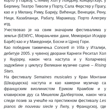
Корто у Паризу, Стенвеј Хол у Лондону, Концертхаус у
Берлину, Театро Тиволи у Порту, Сала Ферстер у Прагу,
као и у Милану, Риму, Барију, Вићенци, Венецији, Рену,
Ници, Казабланци, Рабату, Маракешу, Порто Алегреу
итд.
Учествовао је на свим значајним фестивалима у
земљи (БЕМУС, Мокрањчеви дани, Меморијал Исидор
Бајић) као и у Македонији, Босни и Црној Гори.
Као победник такмичења
Concerti in Villa
у Италији,
дебитује 2005. у чувеној дворани Карнеги Реситал Хол
у Њујорку, након чега наступа и у Коларчевој
задужбини у циклусу Великани музичке сцене –
Rising
Stars
.
На фестивалу
Semaines musicales
у Кран Монтани
(Швајцарска) наступа и као камерни музичар са
француским виолинистом Ериком Крамбом и у
клавирском дуу са Мишелом Далбертоом, након чега
следи позив за учешће на престижном фестивалу
Les
pianos de nouveau siecle
у Лилу, у Француској, где