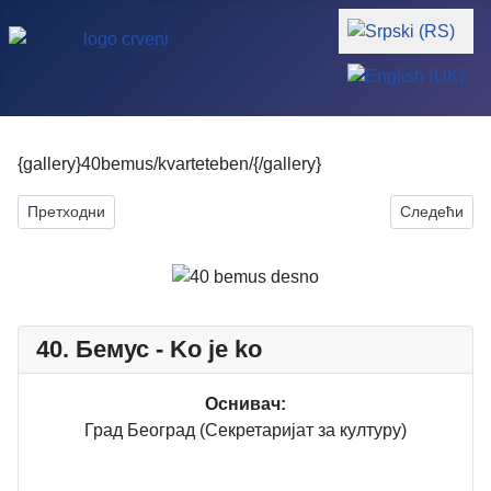
Изаберите ваш јези
{gallery}40bemus/kvarteteben/{/gallery}
Претходни чланак: Душко Гојковић
Следећи чл
Претходни
Следећи
40. Бемус - Ko je ko
Оснивач:
Град Београд (Секретаријат за културу)