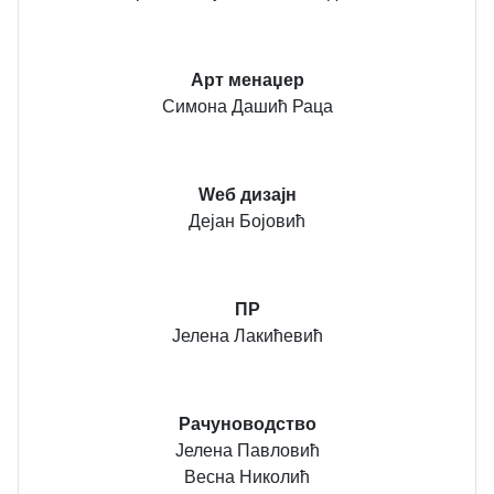
Арт менаџер
Симона Дашић Раца
Wеб дизајн
Дејан Бојовић
ПР
Јелена Лакићевић
Рачуноводство
Јелена Павловић
Весна Николић