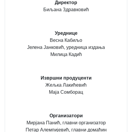
Директор
Биљана Здравковић
Уреднице
Весна Кабиљо
Јелена Јанковић, уредница издања
Милица Кадић
Извршни продуценти
Жељка Лакићевић
Маја Сомборац
Организатори
Мирјана Панић, главни организатор
Петар Алемпијевић, главни домаћин