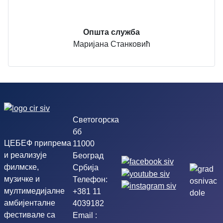
Општа служба
Маријана Станковић
Светогорска
бб
ЦЕБЕФ припрема
11000
и реализује
Београд
филмске,
Србија
музичке и
Телефон:
мултимедијалне
+381 11
амбијенталне
4039182
фестивале са
Email :