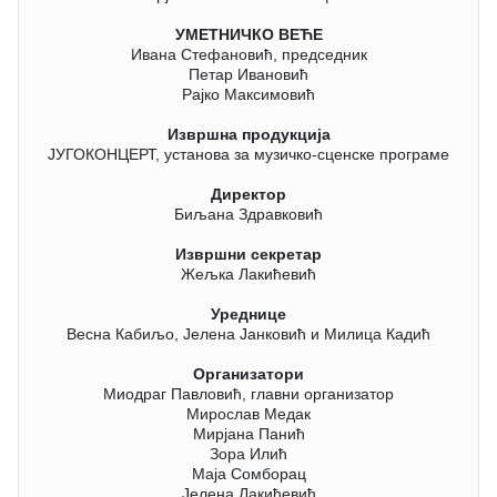
УМЕТНИЧКО ВЕЋЕ
Ивана Стефановић, председник
Петар Ивановић
Рајко Максимовић
Извршна продукција
ЈУГОКОНЦЕРТ, установа за музичко-сценске програме
Директор
Биљана Здравковић
Извршни секретар
Жељка Лакићевић
Уреднице
Весна Кабиљо, Јелена Јанковић и Милица Кадић
Организатори
Миодраг Павловић, главни организатор
Мирослав Медак
Мирјана Панић
Зора Илић
Маја Сомборац
Јелена Лакићевић