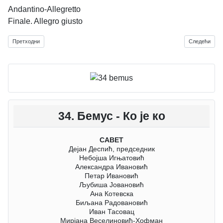
Andantino-Allegretto
Finale. Allegro giusto
Претходни чланак: Мина Закић
Следећи члан
Претходни
Следећи
34. Бемус - Ко је ко
САВЕТ
Дејан Деспић, председник
Небојша Игњатовић
Александра Ивановић
Петар Ивановић
Љубиша Јовановић
Ана Котевска
Биљана Радовановић
Иван Тасовац
Мирјана Веселиновић-Хофман