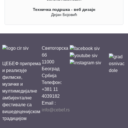
Техничка подршка - веб дизајн
Дејан Бојовић
Светогорска
бб
11000
ЦЕБЕФ припрема
Београд
и реализује
Србија
филмске,
Телефон:
музичке и
+381 11
мултимедијалне
4039182
амбијенталне
Email :
фестивале са
info@cebef.rs
вишедеценијском
традицијом