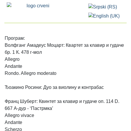
Изаберите ваш језик
Програм:
Волфганг Амадеус Моцарт: Квартет за клавир и гудаче
бр. 1 К. 478 г-мол
Allegro
Andante
Rondo. Allegro moderato
Ђоакино Росини: Дуо за виолину и контрабас
Франц Шуберт: Квинтет за клавир и гудаче оп. 114 D.
667 А-дур - ‘Пастрмка’
Allegro vivace
Andante
Scherzo