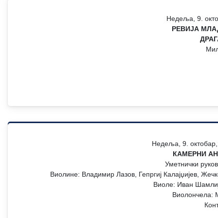
Недеља, 9. окто
РЕВИЈА МЛА
ДРА
Мил
Недеља, 9. октобар,
КАМЕРНИ А
Уметнички руко
Виолине: Владимир Лазов, Гепргиј Калајџијев, Жеч
Виоле: Иван Шамли
Виолончела: 
Кон