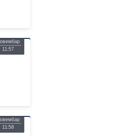
онедељак
26
овембар
11:57
онедељак
26
овембар
11:58