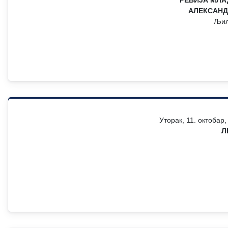
РЕВИЈА МЛА
АЛЕКСАН
Љиљ
Уторак, 11. октобар
Л