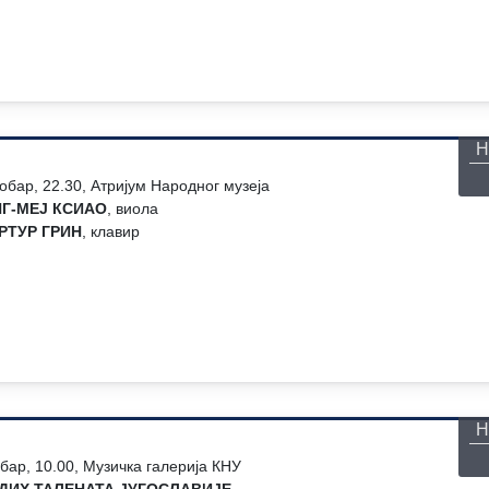
П
Н
обар, 22.30, Атријум Народног музеја
Г-МЕЈ КСИАО
, виола
РТУР ГРИН
, клавир
П
Н
обар, 10.00, Музичка галерија КНУ