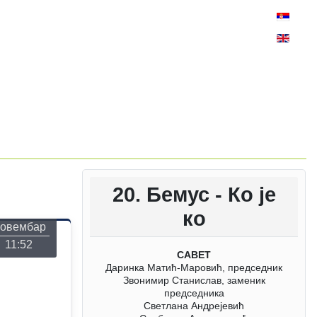
Изаберите
онедељак
20. Бемус - Ко је
26
ко
овембар
11:52
САВЕТ
Даринка Матић-Маровић, председник
Звонимир Станислав, заменик
председника
Светлана Андрејевић