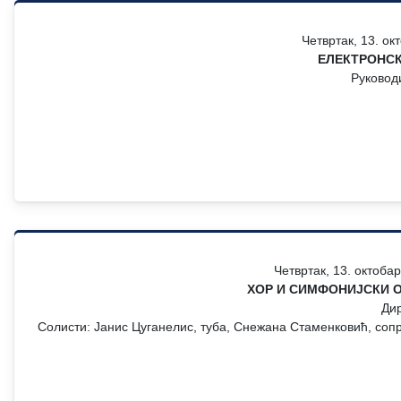
Четвртак, 13. ок
ЕЛЕКТРОНСК
Руковод
Четвртак, 13. октоба
ХОР И СИМФОНИЈСКИ О
Ди
Солисти: Јанис Цуганелис, туба, Снежана Стаменковић, соп