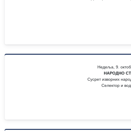
Недеља, 9. октоб
НАРОДНО С
Сусрет изворних народ
Селектор и во