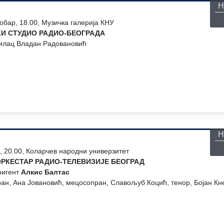
Н
тобар, 18.00, Музичка галерија КНУ
И СТУДИО РАДИО-БЕОГРАДА
илац Владан Радовановић
П
Н
р, 20.00, Коларчев народни универзитет
РКЕСТАР РАДИО-ТЕЛЕВИЗИЈЕ БЕОГРАД
ригент
Алкис Балтас
ран, Ана Јовановић, мецосопран, Славољуб Коцић, тенор, Бојан Кн