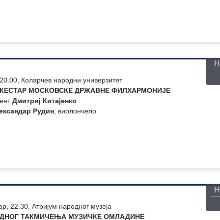
П
Н
 20.00, Коларчев народни универзитет
КЕСТАР МОСКОВСКЕ ДРЖАВНЕ ФИЛХАРМОНИЈЕ
гент
Дмитриј Китајенко
ександар Рудин
, виолончело
П
Н
ар, 22.30, Атријум народног музеја
ДНОГ ТАКМИЧЕЊА МУЗИЧКЕ ОМЛАДИНЕ