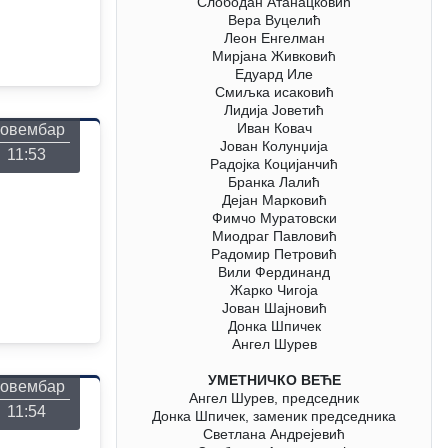
Слободан Атанацковић
Вера Вуцелић
Леон Енгелман
Мирјана Живковић
Едуард Иле
онедељак
26
Смиљка исаковић
Лидија Јоветић
Иван Ковач
овембар
Јован Колунџија
11:53
Радојка Коцијанчић
Бранка Лалић
Дејан Марковић
Фимчо Муратовски
Миодраг Павловић
Радомир Петровић
Вили Фердинанд
Жарко Чигоја
Јован Шајновић
Донка Шпичек
онедељак
Ангел Шурев
26
УМЕТНИЧКО ВЕЋЕ
овембар
Ангел Шурев, председник
11:54
Донка Шпичек, заменик председника
Светлана Андрејевић