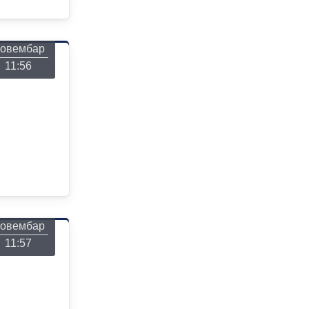
онедељак
26
овембар
11:56
онедељак
26
овембар
11:57