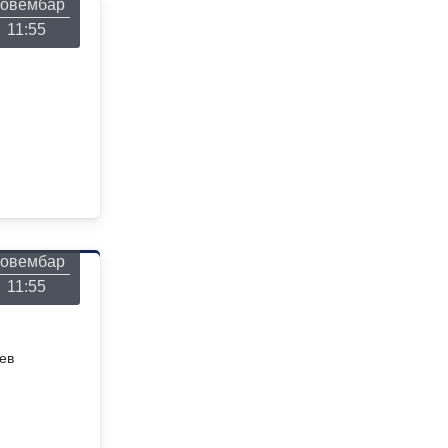
овембар
11:55
онедељак
26
овембар
11:55
ев