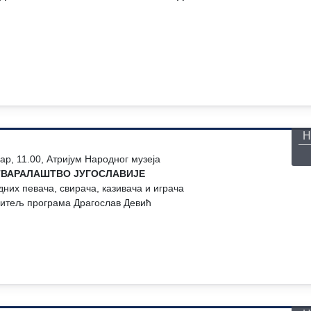
П
Н
ар, 11.00, Атријум Народног музеја
ТВАРАЛАШТВО ЈУГОСЛАВИЈЕ
них певача, свирача, казивача и играча
дитељ програма Драгослав Девић
П