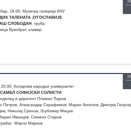
Н
бар, 18.00, Музичка галерија КНУ
ДИХ ТАЛЕНАТА ЈУГОСЛАВИЈЕ
ГАШ СЛОБОДАН
, труба
ица Вукобрат, клавир
П
Н
 20.00, Коларчев народни универзитет
НСАМБЛ СОФИЈСКИ СОЛИСТИ
водилац и диригент Пламен Ђуров
ко Петров, Александар Серафимов, Марин Ангелов, Дмитриј Георгиј
јев, Николај Сренов, Љубомир Мицев
Марин Иванцев, Симеон Стајков
трабас: Марчо Марков