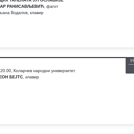
ДИХ ТАЛЕНАТА ЈУГОСЛАВИЈЕ
ДАР РАНИСАВЉЕВИЋ
, фагот
ана Водалов, клавир
П
Н
, 20.00, Коларчев народни универзитет
ЕОН БЕЈТС
, клавир
П