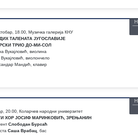
П
Н
тобар, 18.00, Музичка галерија КНУ
ДИХ ТАЛЕНАТА ЈУГОСЛАВИЈЕ
РСКИ ТРИО ДО-МИ-СОЛ
на Вукајловић, виолина
Вукајловић, виолончело
сандар Мандић, клавир
П
Н
р, 20.00, Коларчев народни универзитет
И ХОР ЈОСИФ МАРИНКОВИЋ, ЗРЕЊАНИН
гент
Слободан Бурсаћ
ста
Саша Врабац
, бас