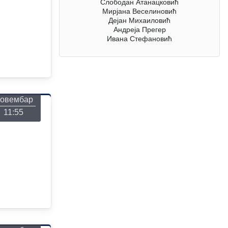
Слободан Атанацковић
Мирјана Веселиновић
Дејан Михаиловић
Андреја Прегер
Ивана Стефановић
онедељак
26
овембар
11:55
онедељак
26