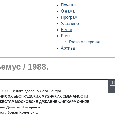
Почетна
О нама
Програм
Улазнице
Вести
Press
Press материјал
Архива
Бемус / 1988.
П
Н
, 20.00, Велика дворана Сава центра
НИХ XX БЕОГРАДСКИХ МУЗИЧКИХ СВЕЧАНОСТИ
КЕСТАР МОСКОВСКЕ ДРЖАВНЕ ФИЛХАРМОНИЈЕ
гент
Дмитриј Китајенко
иста
Јован Колунџија