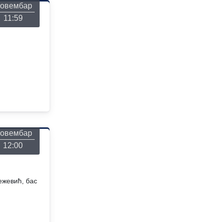
овембар
11:59
онедељак
26
овембар
12:00
ежевић, бас