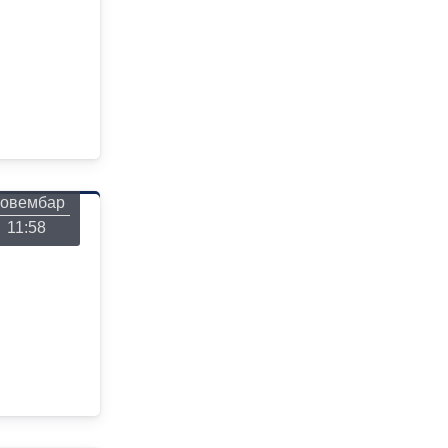
онедељак
26
овембар
11:58
онедељак
26