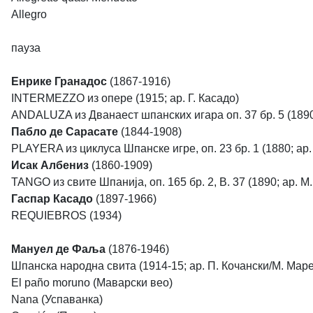
Allegro
пауза
Енрике Гранадос
(1867-1916)
INTERMEZZO из опере (1915; ар. Г. Касадо)
ANDALUZA из Дванаест шпанских игара оп. 37 бр. 5 (1890;
Пабло де Сарасате
(1844-1908)
PLAYERA из циклуса Шпанске игре, оп. 23 бр. 1 (1880; ар.
Исак Албениз
(1860-1909)
TANGO из свите Шпанија, оп. 165 бр. 2, B. 37 (1890; ар. М.
Гаспар Касадо
(1897-1966)
REQUIEBROS (1934)
Мануел де Фаља
(1876-1946)
Шпанска народна свита (1914-15; ар. П. Кочански/М. Маре
El paño moruno (Маварски вео)
Nana (Успаванка)