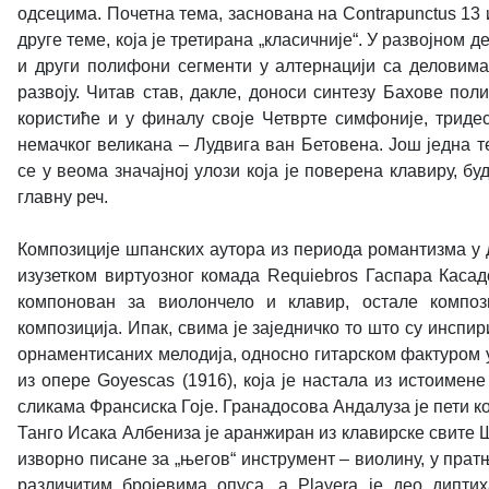
одсецима. Почетна тема, заснована на Contrapunctus 13 и
друге теме, која је третирана „класичније“. У развојном
и други полифони сегменти у алтернацији са деловима
развоју. Читав став, дакле, доноси синтезу Бахове по
користиће и у финалу своје Четврте симфоније, тридес
немачког великана – Лудвига ван Бетовена. Још једна 
се у веома значајној улози која је поверена клавиру, б
главну реч.
Композиције шпанских аутора из периода романтизма у д
изузетком виртуозног комада Requiebros Гаспара Касад
компонован за виолончело и клавир, остале композ
композиција. Ипак, свима је заједничко то што су инс
орнаментисаних мелодија, односно гитарском фактуром 
из опере Goyescas (1916), која је настала из истоимен
сликама Франсиска Гоје. Гранадосова Андалуза је пети к
Танго Исака Албениза је аранжиран из клавирске свите 
изворно писане за „његов“ инструмент – виолину, у прат
различитим бројевима опуса, а Playera је део диптиха