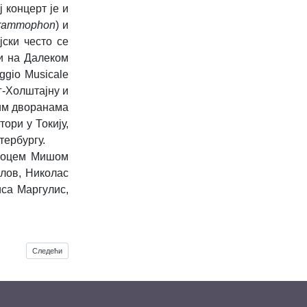
 концерт је и
Grammophon
) и
ски често се
 и на Далеком
ggio Musicale
г-Холштајну и
ним дворанама
тори у Токију,
тербургу.
м оцем Мишом
илов, Николас
са Маргулис,
Следећи чланак: Циркуска представа Са-учесништво
Следећи