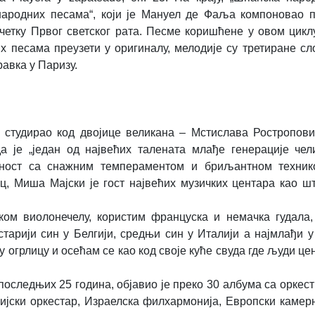
ародних песама“, који је Мануел де Фаља компоновао п
етку Првог светског рата. Песме коришћене у овом цикл
х песама преузети у оригиналу, мелодије су третиране сл
равка у Паризу.
е студирао код двојице великана – Мстислава Ростропов
а је „један од највећих талената млађе генерације чел
атност са снажним темпераментом и бриљантном техник
ц, Миша Мајски је гост највећих музичких центара као ш
ом виолонечелу, користим француска и немачка гудала, 
старији син у Белгији, средњи син у Италији а најмлађи у
у огрлицу и осећам се као код своје куће свуда где људи цен
последњих 25 година, објавио је преко 30 албума са оркес
јски оркестар, Израелска филхармонија, Европски камер