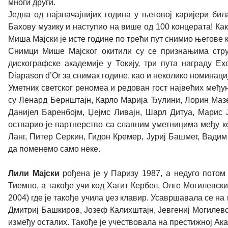
многи други.
Једна од најзначајнијих година у његовој каријери бил
Бахову музику и наступио на више од 100 концерата! Ка
Миша Мајски је исте године по трећи пут снимио његове 
Снимци Мише Мајског окитили су се признањима стру
дискографске академије у Токију, три пута награду Ех
Diapason d’Or за снимак године, као и неколико номинаци
Уметник светског реномеа и редован гост највећих међ
су Ленард Бернштајн, Карло Марија Ђулини, Лорин Маз
Данијел Баренбојм, Џејмс Ливајн, Шарл Дитуа, Марис Ј
остварио је партнерство са славним уметницима међу ко
Ланг, Питер Серкин, Гидон Кремер, Јуриј Башмет, Вади
да поменемо само неке.
Лили Мајски
рођена је у Паризу 1987, а недуго потом
Тиемпо, а такође учи код Хагит Кербел, Олге Могилевск
2004) где је такође учила џез клавир. Усавршавала се на
Дмитриј Башкиров, Јозеф Калихштајн, Јевгениј Могилевс
између осталих. Такође је учествовала на престижној Ака