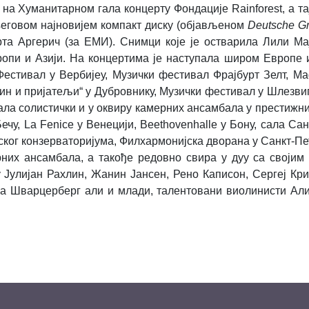
 на Хуманитарном гала концерту Фондације Rainforest, а тај
еговом најновијем компакт диску (објављеном
Deutsche 
а Аргерич (за ЕМИ). Снимци које је остварила Лили Мај
ропи и Азији. На концертима је наступала широм Европе
Фестивал у Вербијеу, Музички фестивал Фрајбурт Зелт, Ma
хлин и пријатељи“ у Дубровнику, Музички фестивал у Шлезви
упала солистички и у оквиру камерних ансамбала у престиж
Бечу, La Fenice у Венецији, Beethovenhalle у Бону, сала Сан
вског конзерваторијума, Филхармонијска дворана у Санкт-Пе
рних ансамбала, а такође редовно свира у дуу са своји
у Јулијан Рахлин, Жанин Јансен, Рено Каписон, Сергеј Кр
а Шварцерберг али и млади, талентовани виолинисти Али