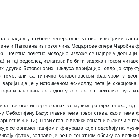
а спадају у стубове литературе за овај извођачки саста
мине и Папагена из првог чина Моцартове опере Чаробна ф
ера. Почетна почетна мелодија излаже се најпре у деоници 
а), и тај редослед излагања ће бити задржан током читаве
их других Бетовенових циклуса варијација, овде је струк
ер теме, али са типично бетовеновском фактуром у деон
аријација је у истоименом ес-моллу, пета је скерцозна,
ктера и завршава се кодом у којој се још неколико пута и
ива његово интересовање за музику ранијих епоха, од 
 Себастијану Баху: главна тема првог става, као и тема ф
apunctus 4 и 13). Први став је велики сонатни облик чије те
кује се орнаментацијом и фигурама које подсећају на музи
азивају фугом, заправо је реч о сонатном облику са вели