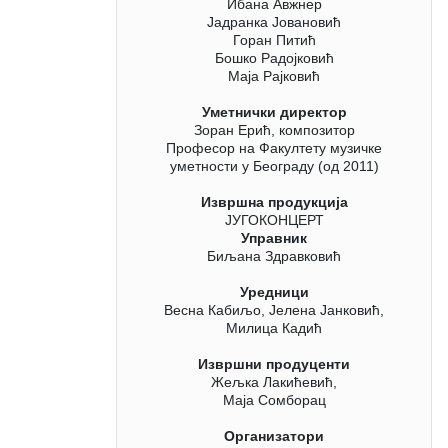
Ибана Авжнер
Јадранка Јовановић
Горан Питић
Бошко Радојковић
Маја Рајковић
Уметнички директор
Зоран Ерић, композитор
Професор на Факултету музичке
уметности у Београду (од 2011)
Извршна продукција
ЈУГОКОНЦЕРТ
Управник
Биљана Здравковић
Уредници
Весна Кабиљо,
Јелена Јанковић,
Милица Кадић
Извршни продуценти
Жељка Лакићевић,
Маја Сомборац
Организатори