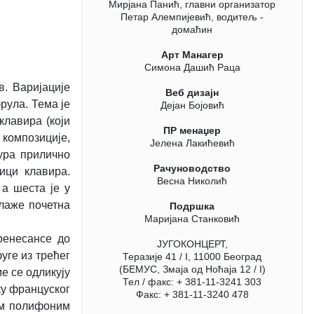
Мирјана Панић, главни организатор
Петар Алемпијевић, водитељ -
домаћин
Арт Манагер
Симона Дашић Раца
в. Варијације
Веб дизајн
рула. Тема је
Дејан Бојовић
клавира (који
ПР менаџер
 композиције,
Јелена Лакићевић
тура прилично
Рачуноводство
ици клавира.
Весна Николић
 а шеста је у
злаже почетна
Подршка
Маријана Станковић
ренесансе до
ЈУГОКОНЦЕРТ,
уге из трећег
Теразије 41 / I, 11000 Београд
(БЕМУС, Змаја од Ноћаја 12 / I)
ме се одликују
Тел / факс: + 381-11-3241 303
ку француског
Факс: + 381-11-3240 478
ким полифоним