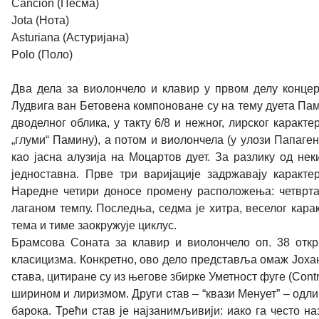
Canción (Песма)
Jota (Нота)
Asturiana (Астуријана)
Polo (Поло)
Два дела за виолончело и клавир у првом делу концерт
Лудвига ван Бетовена компоноване су на тему дуета Па
дводелног облика, у такту 6/8 и нежног, лирског каракт
„глуми“ Памину), а потом и виолончела (у улози Папаген
као јасна алузија на Моцартов дует. За разлику од нек
једноставна. Прве три варијације задржавају каракт
Наредне четири доносе промену расположења: четврта в
лаганом темпу. Последња, седма је хитра, веселог кара
тема и тиме заокружује циклус.
Брамсова Соната за клавир и виолончело оп. 38 откр
класицизма. Конкретно, ово дело представља омаж Јохану
става, цитиране су из његове збирке Уметност фуге (Contr
ширином и лиризмом. Други став – “квази Менует” – одли
барока. Трећи став је најзанимљивији: иако га често н