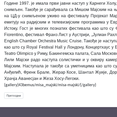
Године 1997. је имала први јавни наступ у Карнеги Холу,
снимљен. Такође је сарађивала са Мишом Мајским на њ
на ЦД-у снимљеном уживо на фестивалу Пројекат Март
емитују на радијским и телевизијским програмима у Ев
Истоку. Гост је многих познатих фестивала као што су 
Fiorentino, фестивал Франз Лист у Аустрији, „Јулиан Ра
English Chamber Orchestra Music Cruise. Такође је наст
као што су Royal Festival Hall у Лондону, Концертхаус у 
Teatro Olimpico у Риму, Бакингемска палата, Сала Моско
Лили Мајски радо наступа солистички и у оквиру каме
Мајским. Наступала је такође са уметницима као што с
Анђелић, Френк Брале, Жерар Косе, Шантал Жуије, Дор
Храчја Аванесјан и Жеза Хосу-Легоки.
{gallery}43bemus/misa_majski/misa-majski/{/gallery}
Претходни чланак: Креативна мајсторска радионица Јована Колунџије
Претходни