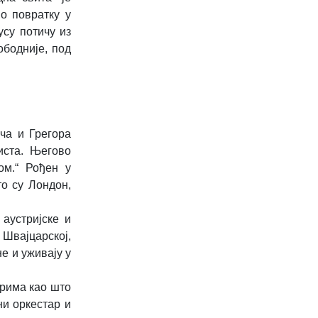
о повратку у
усу потичу из
ободније, под
ича и Грегора
иста. Његово
ом.“ Рођен у
то су Лондон,
аустријске и
 Швајцарској,
е и уживају у
трима као што
ни оркестар и