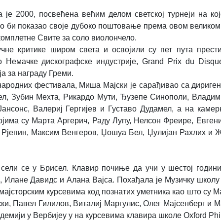
а је 2000, посвећена већим делом светској турнеји на кој
ко би показао своје дубоко поштовање према овом великом
комплетне Свите за соло виолончело.
чне критике широм света и освојили су пет пута прест
о Немачке дискографске индустрије, Grand Prix du Disq
ја за награду Греми.
ународних фестивала, Миша Мајски је сарађивао са дириге
ел, Зубин Мехта, Рикардо Мути, Ђузепе Синополи, Владим
ансонс, Валериј Гергијев и Густаво Дудамел, а на каме
јима су Марта Аргерич, Раду Лупу, Нелсон Фреире, Евгени
м Рјепин, Максим Венгеров, Џошуа Бел, Џулијан Рахлих и 
 сели се у Брисел. Клавир почиње да учи у шестој годин
и, Илане Давидс и Алана Вајса. Похађала је Музичку школу
 мајсторским курсевима код познатих уметника као што су М
ки, Павел Гилилов, Виталиј Маргулис, Олег Мајсенберг и М
демији у Вербијеу у на курсевима клавира школе Oxford Phi