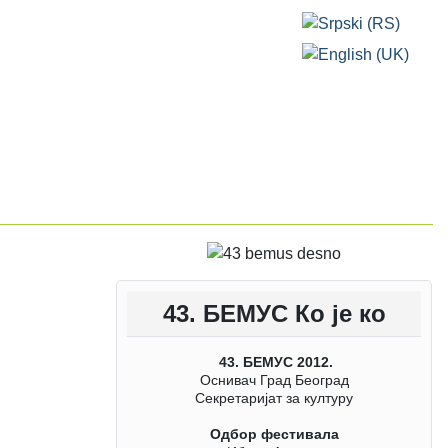
Изаберите ваш језик
43. БЕМУС Ко је ко
43. БЕМУС 2012.
Оснивач Град Београд
Секретаријат за културу
Одбор фестивала