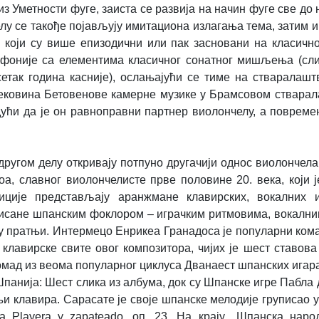
з Уметности фуге, заиста се развија на начин фуге све до 
 делу се такође појављују имитациона излагања тема, затим 
 који су више епизодични или пак засновани на класичн
лифоније са елементима класичног сонатног мишљења (сл
етак година касније), ослањајући се тиме на стваралашт
тековина Бетовенове камерне музике у Брамсовом ствара
удући да је он равноправни партнер виолончелу, а повреме
ругом делу откривају потпуно другачији однос виолончела
оа, славног виолончелисте прве половине 20. века, који 
иције представљају аранжмане клавирских, вокалних 
пирисане шпанским фоклором – играчким ритмовима, вокалн
у пратњи. Интермецо Енрикеа Гранадоса је популарни ко
е клавирске свите овог композитора, чијих је шест ставов
омад из веома популарног циклуса Дванаест шпанских игара
Шпанија: Шест слика из албума, док су Шпанске игре Пабла
њи клавира. Сарасате је своје шпанске мелодије груписао у
 Playera y zapateado, оп. 23. На крају, „Шпанска наро