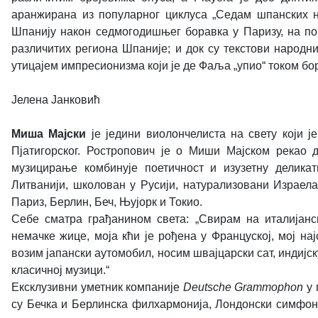
аранжирана из популарног циклуса „Седам шпанских н
Шпанију након седмогодишњег боравка у Паризу, на поч
различитих региона Шпаније; и док су текстови народни
утицајем импресионизма који је де Фаља „упио“ током бо
Јелена Јанковић
Миша Мајски
је једини виолончелиста на свету који ј
Пјатигорског. Ростропович је о Миши Мајском рекао д
музицирање комбинује поетичност и изузетну делик
Литванији, школован у Русији, натурализовани Израела
Париз, Берлин, Беч, Њујорк и Токио.
Себе сматра грађанином света: „Свирам на италијанск
немачке жице, моја кћи је рођена у Француској, мој нај
возим јапански аутомобил, носим швајцарски сат, индијск
класичној музици.“
Ексклузивни уметник компаније
Deutsche Grammophon
у 
су Бечка и Берлинска филхармонија, Лондонски симфони