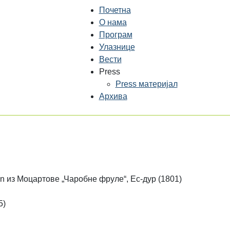
Почетна
О нама
Програм
Улазнице
Вести
Press
Press материјал
Архива
en из Моцартове „Чаробне фруле“, Ес-дур (1801)
5)