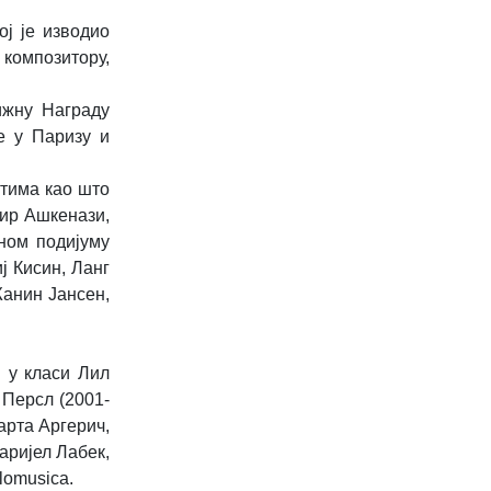
ој је изводио
 композитору,
ижну Награду
ue у Паризу и
нтима као што
ир Ашкенази,
рном подијуму
ј Кисин, Ланг
Жанин Јансен,
и у класи Лил
 Персл (2001-
арта Аргерич,
аријел Лабек,
lomusica.