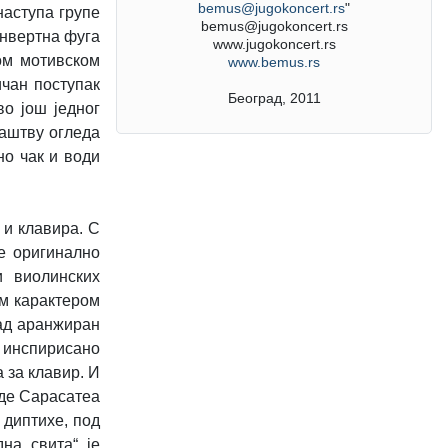
bemus@jugokoncert.rs
"
наступа групе
bemus@jugokoncert.rs
инвертна фуга
www.jugokoncert.rs
ом мотивском
www.bemus.rs
ичан поступак
Београд, 2011
во још једног
лаштву огледа
но чак и води
 и клавира. С
је оригинално
и виолинских
им карактером
мад аранжиран
а инспирисано
 за клавир. И
 де Сарасатеа
 диптихе, под
дна свита“ је